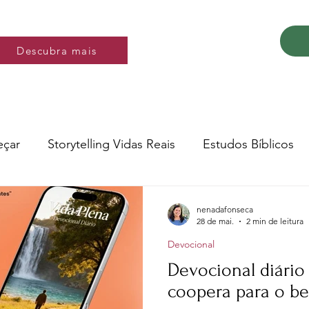
Descubra mais
Descubra mais
eçar
Storytelling Vidas Reais
Estudos Bíblicos
Música e video
Versos
nenadafonseca
28 de mai.
2 min de leitura
Devocional
Conte a Sua História
Livro: Decidir
Devocional diário 28
coopera para o b