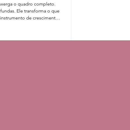
nxerga o quadro completo.
fundas. Ele transforma o que
 instrumento de crescimento
arece fragmento, amanhã