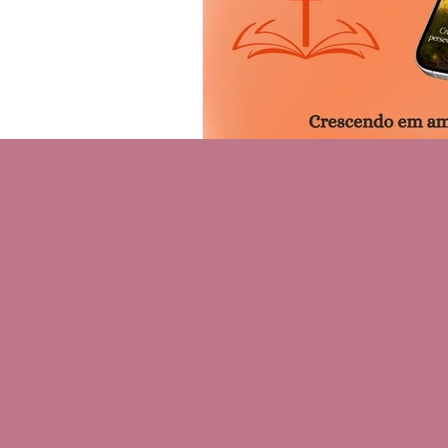
Ciência e Tecnologia
Cu
Devocional
Cultos e pr
Criatividade
Segredos 
Dicas
Entrevistas
In