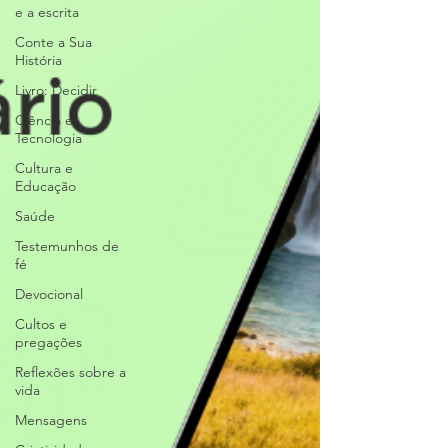
e a escrita
Conte a Sua
História
Livro: Decidir
Ciência e
Tecnologia
Cultura e
Educação
Saúde
Testemunhos de
fé
Devocional
Cultos e
pregações
Reflexões sobre a
vida
Mensagens