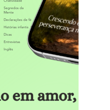
Criatividade
Segredos da
Mente
Declarações de fé
Histórias infantis
Dicas
Entrevistas
Inglês