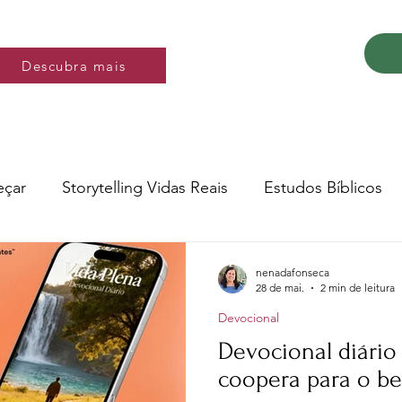
Descubra mais
Descubra mais
eçar
Storytelling Vidas Reais
Estudos Bíblicos
Música e video
Versos
nenadafonseca
28 de mai.
2 min de leitura
Devocional
Conte a Sua História
Livro: Decidir
Devocional diário 28
coopera para o b