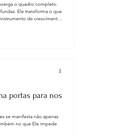
nxerga o quadro completo.
fundas. Ele transforma o que
 instrumento de crescimento
arece fragmento, amanhã
a portas para nos
zes se manifesta não apenas
também no que Ele impede