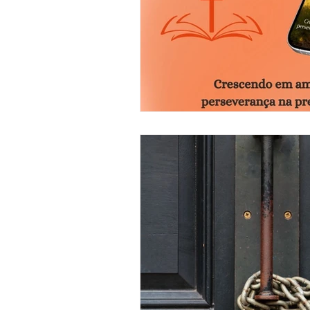
Ciência e Tecnologia
Cu
Devocional
Cultos e pr
Criatividade
Segredos 
Dicas
Entrevistas
In