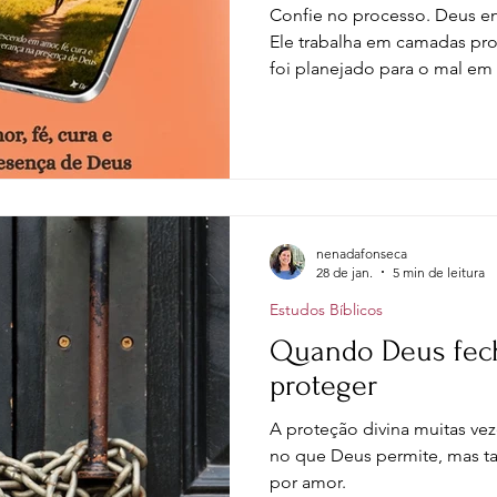
ltura e Educação
Saúde
Testemunhos de fé
Confie no processo. Deus e
Ele trabalha em camadas pro
foi planejado para o mal em
egações
Reflexões sobre a vida
Mensagens
e testemunho. O que hoje p
pode se revelar propósito.
da Mente
Declarações de fé
Histórias infantis
nenadafonseca
glês
28 de jan.
5 min de leitura
Estudos Bíblicos
Quando Deus fech
proteger
A proteção divina muitas ve
no que Deus permite, mas 
por amor.