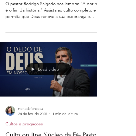
Culto on line - Núcleo da fé - A dor
não é o fim da história
O pastor Rodrigo Salgado nos lembra: "A dor não
é o fim da história." Assista ao culto completo e
permita que Deus renove a sua esperança e
fortaleça sua fé!
Load video
nenadafonseca
24 de fev. de 2025
1 min de leitura