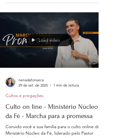
que recebemos por meio de Cristo. A gratidão
deve ser uma atitude constante em nosso
coração.
Load video
nenadafonseca
29 de set. de 2025
1 min de leitura
Cultos e pregações
Culto on line - Ministério Núcleo