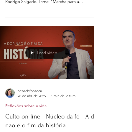
da Fé - Marcha para a promessa
Convido você e sua família para o culto online do
Ministério Núcleo da Fé, liderado pelo Pastor
Rodrigo Salgado. Tema: "Marcha para a
Promessa", explorando Êxodo 14:1-16, que nos
ensina sobre fé, coragem e a confiança em Deus
nas situações desafiadoras.
Load video
nenadafonseca
28 de abr. de 2025
1 min de leitura
Reflexões sobre a vida