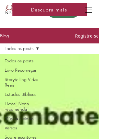
Descubra mais
Loja
Registre-se
Blog
Todos os posts
Todos os posts
Livro Recomeçar
Storytelling Vidas
Reais
Estudos Bíblicos
Livros- Nena
recomenda
Música e video
Versos
Sobre escritores