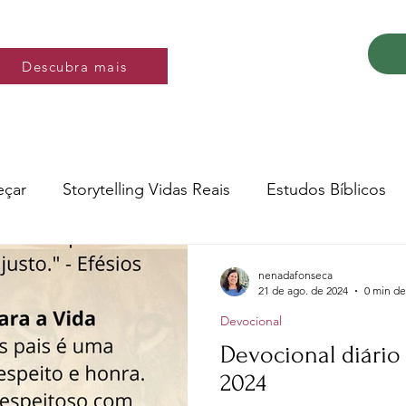
Descubra mais
Descubra mais
eçar
Storytelling Vidas Reais
Estudos Bíblicos
Música e video
Versos
nenadafonseca
21 de ago. de 2024
0 min de
Devocional
Conte a Sua História
Livro: Decidir
Devocional diário 
2024