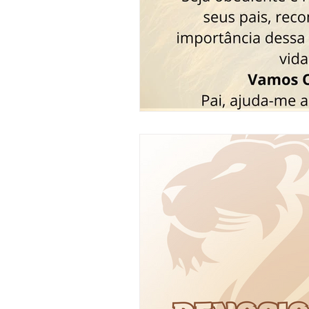
Ciência e Tecnologia
Cu
Devocional
Cultos e pr
Criatividade
Segredos 
Dicas
Entrevistas
In