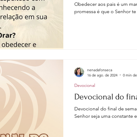
ltura e Educação
Saúde
Testemunhos de fé
Obedecer aos pais é um ma
promessa é que o Senhor te 
egações
Reflexões sobre a vida
Mensagens
da Mente
Declarações de fé
Histórias infantis
nenadafonseca
glês
16 de ago. de 2024
0 min de
Devocional
Devocional do fi
Devocional do final de sema
Senhor seja uma constante e