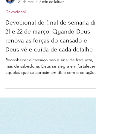
nenadafonseca
21 de mar.
5 min de leitura
Devocional
Devocional do final de semana dia
21 e 22 de março: Quando Deus
renova as forças do cansado e
Deus vê e cuida de cada detalhe
Reconhecer o cansaço não é sinal de fraqueza,
mas de sabedoria. Deus se alegra em fortalecer
aqueles que se aproximam dEle com o coração
sincero. Deus não dorme nem cochila. Diferente
de nós, Ele não se cansa, não se distrai e não
perde o controle. Isso traz descanso ao coração.