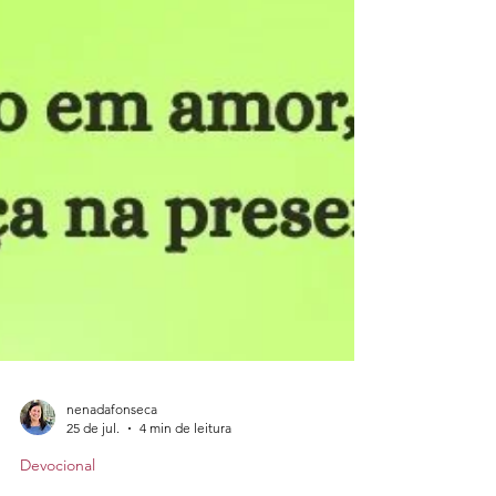
nenadafonseca
25 de jul.
4 min de leitura