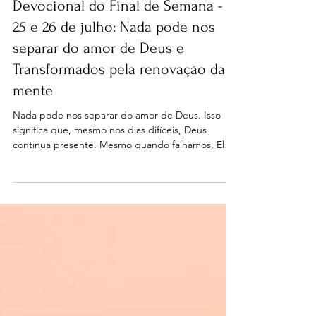
Devocional
Devocional do Final de Semana -
25 e 26 de julho: Nada pode nos
separar do amor de Deus e
Transformados pela renovação da
mente
Nada pode nos separar do amor de Deus. Isso
significa que, mesmo nos dias difíceis, Deus
continua presente. Mesmo quando falhamos, Ele
continua nos chamando de volta. O amor de Deus
não oscila conforme nosso desempenho. não vos
conformeis com este mundo” indica não adotar os
padrões, valores e pensamentos que estão
distantes da vontade de Deus. Em contraste,
Paulo aponta o caminho da transformação: a
renovação da mente.