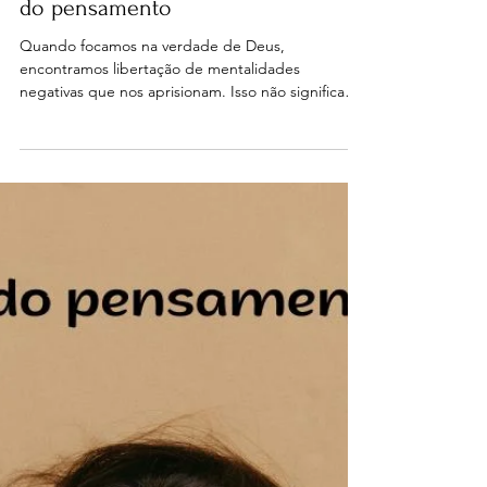
nenadafonseca
6 de jan.
5 min de leitura
Estudos Bíblicos
Renovação da mente e a libertação
do pensamento
Quando focamos na verdade de Deus,
encontramos libertação de mentalidades
negativas que nos aprisionam. Isso não significa
que não enfrentaremos dificuldades, mas que
nossas reações e perspectivas mudarão à medida
que nossa mente for renovada.