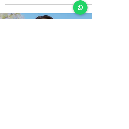
nenadafonseca
8 de set. de 2025
1 min de leitura
Cultos e pregações
Culto o line - Ministério Núcleo da
Fé - A renovação da mente
É com alegria que convido você e sua família para
o culto online do Ministério Núcleo da Fé,
conduzido pela Pastora Aline. Neste encontro,
vamos explorar o tema "Renovação da Mente",
baseado em Romanos 12, que nos ensina sobre a
transformação que ocorre quando entregamos
nossas vidas a Deus.