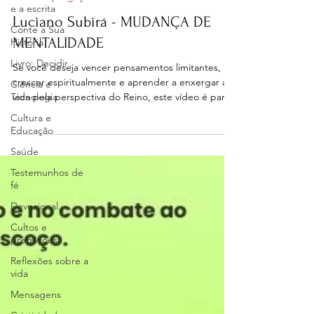
e a escrita
Luciano Subirá - MUDANÇA DE
Conte a Sua
MENTALIDADE
História
Livro: Decidir
Se você deseja vencer pensamentos limitantes,
crescer espiritualmente e aprender a enxergar a
Ciência e
Tecnologia
vida pela perspectiva do Reino, este vídeo é para
você.
Cultura e
Educação
Saúde
Testemunhos de
fé
Devocional
Cultos e
pregações
Reflexões sobre a
vida
Mensagens