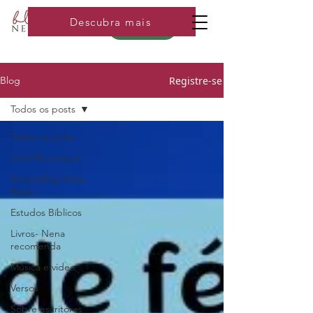
Descubra mais
Loja
Registre-se
Blog
Todos os posts
Todos os posts
Livro Recomeçar
Storytelling Vidas
Reais
Estudos Bíblicos
Livros- Nena
recomenda
Música e video
Versos
Sobre escritores