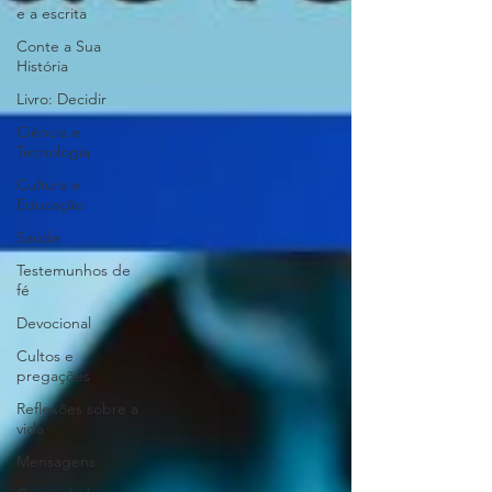
e a escrita
Conte a Sua
História
Livro: Decidir
Ciência e
Tecnologia
Cultura e
Educação
Saúde
Testemunhos de
fé
Devocional
Cultos e
pregações
Reflexões sobre a
vida
Mensagens