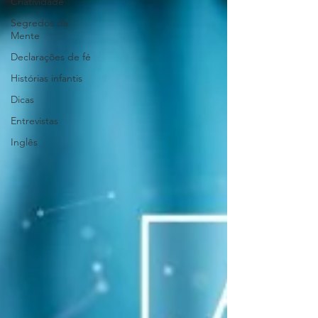
Criatividade
Segredos da
Mente
Declarações de fé
Histórias infantis
Dicas
Entrevistas
Inglês