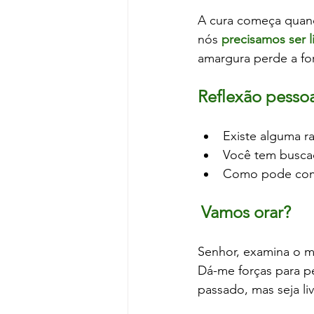
A cura começa quan
nós 
precisamos ser l
amargura perde a fo
Reflexão pessoa
Existe alguma r
Você tem buscad
Como pode come
Vamos orar?
Senhor, examina o m
Dá-me forças para p
passado, mas seja l