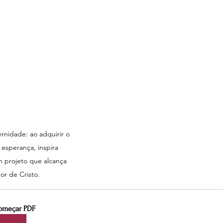
rnidade: ao adquirir o 
 esperança, inspira 
 projeto que alcança 
r de Cristo.
omeçar PDF