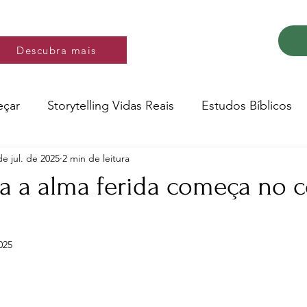
Descubra mais
Descubra mais
eçar
Storytelling Vidas Reais
Estudos Bíblicos
de jul. de 2025
2 min de leitura
Música e video
Versos
ra a alma ferida começa no 
Conte a Sua História
Livro: Decidir
025
e 5 estrelas.
ltura e Educação
Saúde
Testemunhos de fé