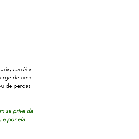
ria, corrói a 
surge de uma 
ou de perdas 
 se prive da 
 e por ela 