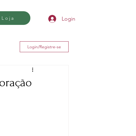
Loja
Login
Login/Registre-se
coração