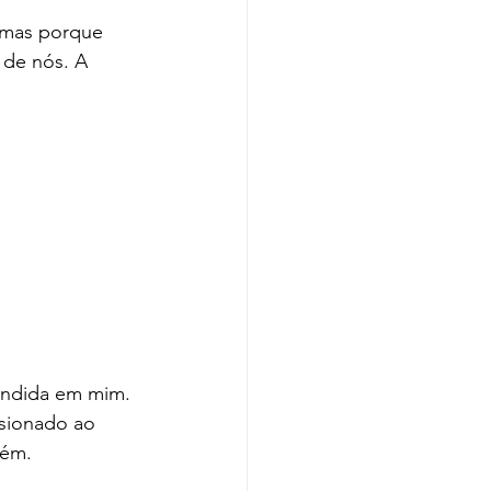
 mas porque 
 de nós. A 
ondida em mim. 
isionado ao 
mém.