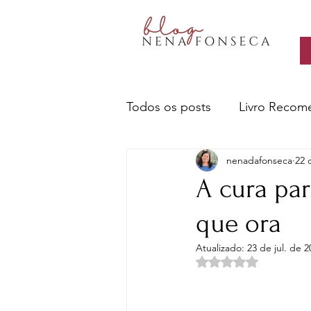
Todos os posts
Livro Recom
nenadafonseca
22 
Livros- Nena recomenda
A cura pa
que ora
Sobre escritores e a escrita
Atualizado:
23 de jul. de 2
Avaliado com NaN d
Ciência e Tecnologia
Cu