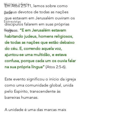
Histórias infantis
Em Atos 2:5-11, lemos sobre como 
judeus devotos de todas as nações 
Dicas
que estavam em Jerusalém ouviram os 
Entrevistas
discípulos falarem em suas próprias 
Inglês
línguas. 
“E em Jerusalém estavam 
habitando judeus, homens religiosos, 
de todas as nações que estão debaixo 
do céu. E, correndo aquela voz, 
ajuntou-se uma multidão, e estava 
confusa, porque cada um os ouvia falar 
na sua própria língua”
 (Atos 2:5-6). 
Este evento significou o início da igreja 
como uma comunidade global, unida 
pelo Espírito, transcendente às 
barreiras humanas.
A unidade é uma das marcas mais 