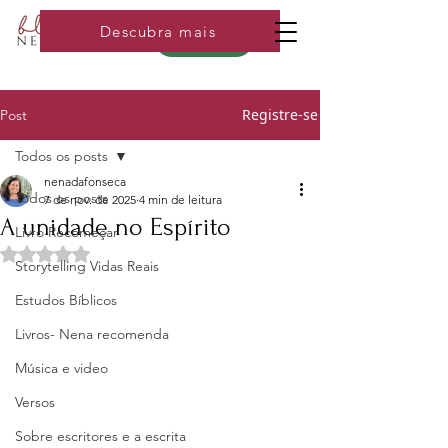
Descubra mais
Loja
Registre-se
Post
Todos os posts
nenadafonseca
Todos os posts
7 de nov. de 2025
4 min de leitura
A unidade no Espírito
Livro Recomeçar
Avaliado com NaN de 5 estrelas.
Storytelling Vidas Reais
Estudos Bíblicos
Livros- Nena recomenda
Música e video
Versos
Sobre escritores e a escrita