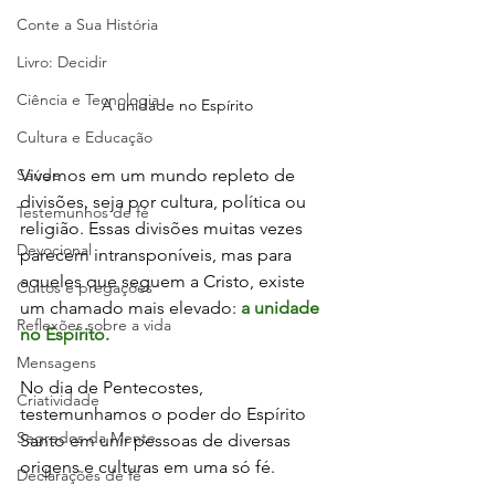
Conte a Sua História
Livro: Decidir
Ciência e Tecnologia
A unidade no Espírito
Cultura e Educação
Saúde
Vivemos em um mundo repleto de 
divisões, seja por cultura, política ou 
Testemunhos de fé
religião. Essas divisões muitas vezes 
Devocional
parecem intransponíveis, mas para 
aqueles que seguem a Cristo, existe 
Cultos e pregações
um chamado mais elevado: 
a unidade 
Reflexões sobre a vida
no Espírito. 
Mensagens
No dia de Pentecostes, 
Criatividade
testemunhamos o poder do Espírito 
Segredos da Mente
Santo em unir pessoas de diversas 
origens e culturas em uma só fé.
Declarações de fé