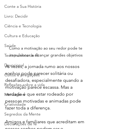
Conte a Sua História
Livro: Decidir
Ciência e Tecnologia
Cultura e Educação
Saúde
Como a motivação ao seu redor pode te 
impulsionar a alcançar grandes objetivos
Testemunhos de fé
Devocional
Às vezes, a jornada rumo aos nossos 
sonhos pode parecer solitária ou 
Cultos e pregações
desafiadora, especialmente quando a 
Reflexões sobre a vida
motivação parece escassa. Mas a 
verdade é que estar rodeado por 
Mensagens
pessoas motivadas e animadas pode 
Criatividade
fazer toda a diferença.
Segredos da Mente
Amigos e familiares que acreditam em 
Declarações de fé
nossos sonhos podem ser o 