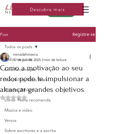
Descubra mais
Loja
Registre-se
Post
Todos os posts
nenadafonseca
Todos os posts
17 de jul. de 2025
3 min de leitura
Como a motivação ao seu
Livro Recomeçar
redor pode te impulsionar a
Storytelling Vidas Reais
alcançar grandes objetivos
Estudos Bíblicos
Avaliado com NaN de 5 estrelas.
Livros- Nena recomenda
Música e video
Versos
Sobre escritores e a escrita