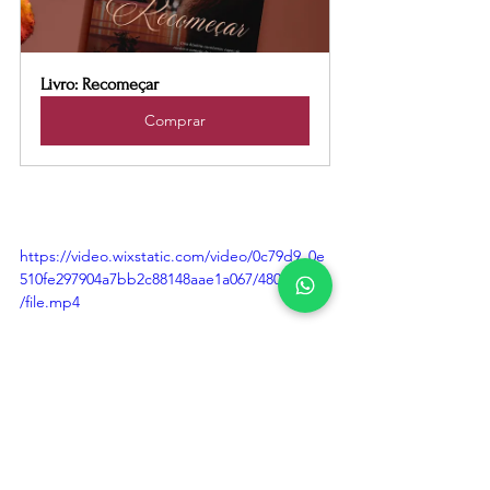
Livro: Recomeçar
Comprar
https://video.wixstatic.com/video/0c79d9_0e
510fe297904a7bb2c88148aae1a067/480p/mp4
/file.mp4
Participe do livro Storytelling Vidas Reais