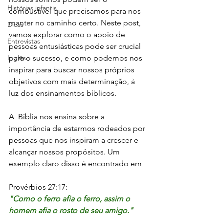
Histórias infantis
combustível que precisamos para nos 
manter no caminho certo. Neste post, 
Dicas
vamos explorar como o apoio de 
Entrevistas
pessoas entusiásticas pode ser crucial 
Inglês
para o sucesso, e como podemos nos 
inspirar para buscar nossos próprios 
objetivos com mais determinação, à 
luz dos ensinamentos bíblicos.
A  Bíblia nos ensina sobre a 
importância de estarmos rodeados por 
pessoas que nos inspiram a crescer e 
alcançar nossos propósitos. Um 
exemplo claro disso é encontrado em 
Provérbios 27:17:
"Como o ferro afia o ferro, assim o 
homem afia o rosto de seu amigo."