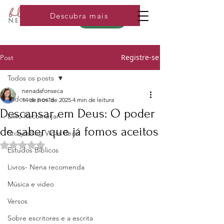
Descubra mais
Loja
Registre-se
Post
Todos os posts
nenadafonseca
Todos os posts
14 de nov. de 2025
4 min de leitura
Descansar em Deus: O poder
Livro Recomeçar
de saber que já fomos aceitos
Storytelling Vidas Reais
Avaliado com NaN de 5 estrelas.
Estudos Bíblicos
Livros- Nena recomenda
Música e video
Versos
Sobre escritores e a escrita