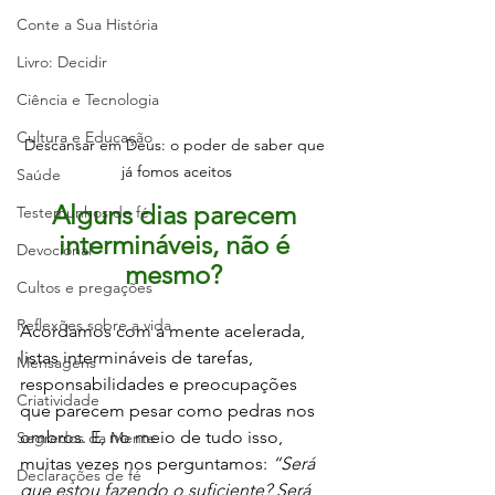
Conte a Sua História
Livro: Decidir
Ciência e Tecnologia
Cultura e Educação
Descansar em Deus: o poder de saber que 
já fomos aceitos
Saúde
Alguns dias parecem 
Testemunhos de fé
intermináveis, não é 
Devocional
mesmo? 
Cultos e pregações
Reflexões sobre a vida
Acordamos com a mente acelerada, 
listas intermináveis de tarefas, 
Mensagens
responsabilidades e preocupações 
Criatividade
que parecem pesar como pedras nos 
ombros. E, no meio de tudo isso, 
Segredos da Mente
muitas vezes nos perguntamos: 
“Será 
Declarações de fé
que estou fazendo o suficiente? Será 