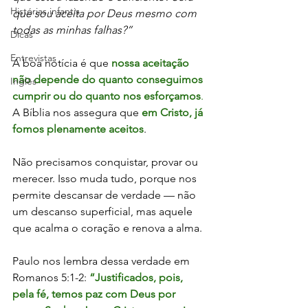
Histórias infantis
que sou aceita por Deus mesmo com 
todas as minhas falhas?”
Dicas
Entrevistas
A boa notícia é que 
nossa aceitação 
não depende do quanto conseguimos 
Inglês
cumprir ou do quanto nos esforçamos
. 
A Bíblia nos assegura que 
em Cristo, já 
fomos plenamente aceitos
. 
Não precisamos conquistar, provar ou 
merecer. Isso muda tudo, porque nos 
permite descansar de verdade — não 
um descanso superficial, mas aquele 
que acalma o coração e renova a alma.
Paulo nos lembra dessa verdade em 
Romanos 5:1-2: 
“Justificados, pois, 
pela fé, temos paz com Deus por 