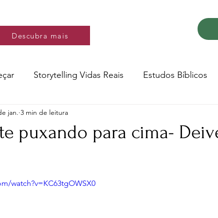
Descubra mais
Descubra mais
eçar
Storytelling Vidas Reais
Estudos Bíblicos
de jan.
3 min de leitura
Música e video
Versos
 te puxando para cima- Deiv
Conte a Sua História
Livro: Decidir
e 5 estrelas.
.com/watch?v=KC63tgOWSX0
ltura e Educação
Saúde
Testemunhos de fé