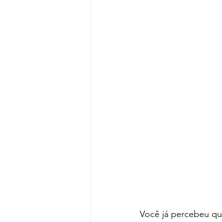
Devocional
Cultos e pr
Criatividade
Segredos 
Dicas
Entrevistas
In
Você já percebeu qu