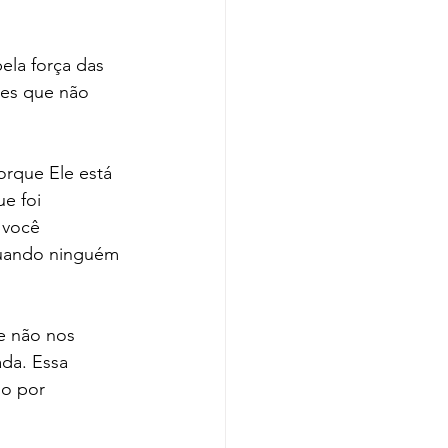
res que não 
orque Ele está 
e foi 
 você 
quando ninguém 
e não nos 
da. Essa 
o por 