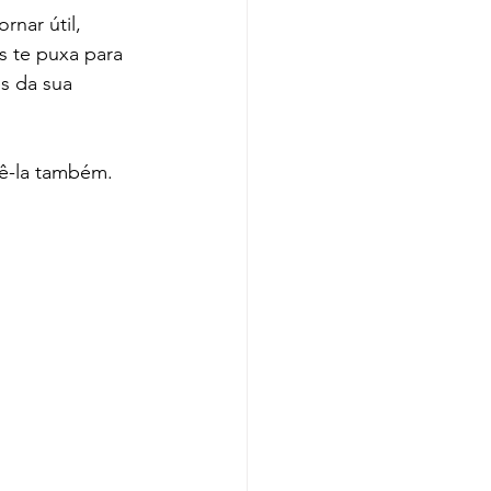
rnar útil, 
s te puxa para 
s da sua 
bê-la também.