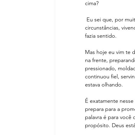
cima?
 Eu sei que, por muito tempo, você sentiu como se estivesse sendo levado pela força das 
circunstâncias, viv
fazia sentido. 
Mas hoje eu vim te d
na frente, preparand
pressionado, moldad
continuou fiel, ser
estava olhando.
É exatamente nesse 
prepara para a prom
palavra é para você
propósito. Deus est