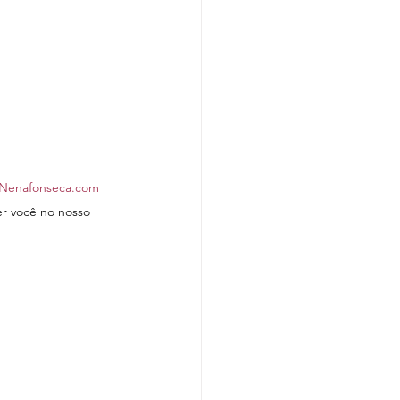
Nenafonseca.com
er você no nosso 