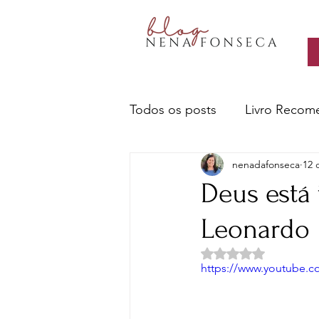
Todos os posts
Livro Recom
nenadafonseca
12 
Livros- Nena recomenda
Deus está
Leonardo
Sobre escritores e a escrita
Avaliado com NaN d
https://www.youtube
Ciência e Tecnologia
Cu