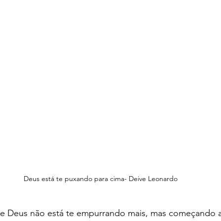
egações
Reflexões sobre a vida
Mensagens
da Mente
Declarações de fé
Histórias infantis
glês
Deus está te puxando para cima- Deive Leonardo
e Deus não está te empurrando mais, mas começando a 