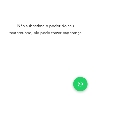
Não subestime o poder do seu 
testemunho; ele pode trazer esperança.
A fé é a certeza do que esperamos e a 
prova do que não vemos; é o combustível 