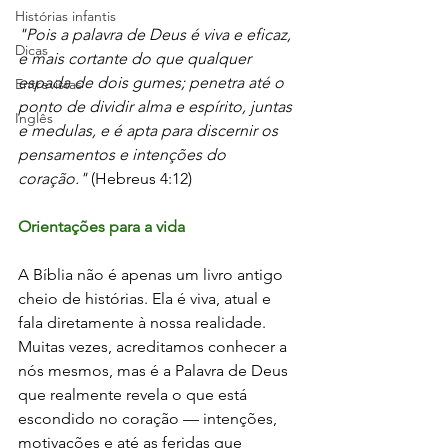
Histórias infantis
"Pois a palavra de Deus é viva e eficaz, 
Dicas
e mais cortante do que qualquer 
espada de dois gumes; penetra até o 
Entrevistas
ponto de dividir alma e espírito, juntas 
Inglês
e medulas, e é apta para discernir os 
pensamentos e intenções do 
coração."
 (Hebreus 4:12)
Orientações para a vida
A Bíblia não é apenas um livro antigo 
cheio de histórias. Ela é viva, atual e 
fala diretamente à nossa realidade. 
Muitas vezes, acreditamos conhecer a 
nós mesmos, mas é a Palavra de Deus 
que realmente revela o que está 
escondido no coração — intenções, 
motivações e até as feridas que 