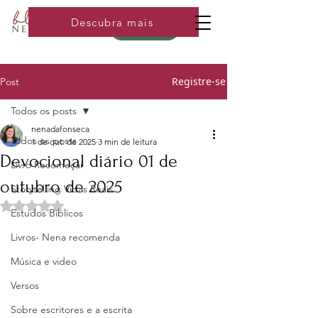
Descubra mais
Loja
Registre-se
Post
Todos os posts
nenadafonseca
Todos os posts
1 de out. de 2025
3 min de leitura
Devocional diário 01 de
Livro Recomeçar
outubro de 2025
Storytelling Vidas Reais
Avaliado com NaN de 5 estrelas.
Estudos Bíblicos
Livros- Nena recomenda
Música e video
Versos
Sobre escritores e a escrita