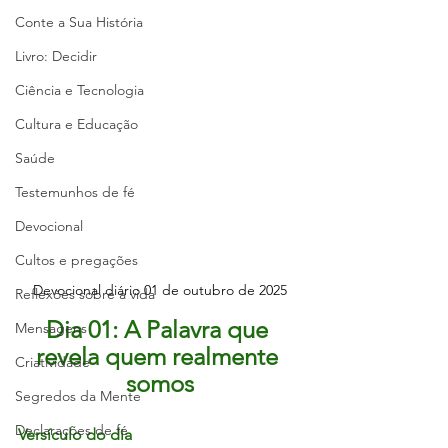
Conte a Sua História
Livro: Decidir
Ciência e Tecnologia
Cultura e Educação
Saúde
Testemunhos de fé
Devocional
Cultos e pregações
Devocional diário 01 de outubro de 2025
Reflexões sobre a vida
Dia 01: A Palavra que 
Mensagens
revela quem realmente 
Criatividade
somos
Segredos da Mente
Declarações de fé
Versículo do dia