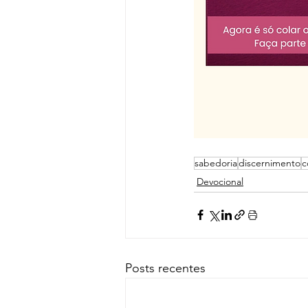
sabedoria
discernimento
c
Devocional
Posts recentes