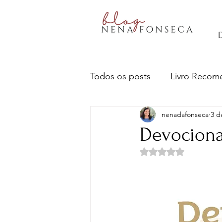
Todos os posts
Livro Recom
nenadafonseca
3 d
Livros- Nena recomenda
Devociona
Avaliado com NaN d
Sobre escritores e a escrita
Ciência e Tecnologia
Cu