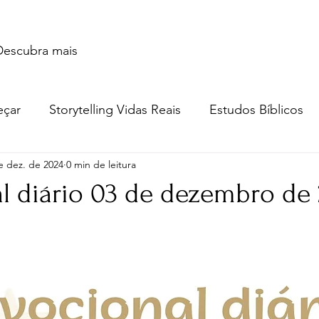
Descubra mais
Descubra mais
eçar
Storytelling Vidas Reais
Estudos Bíblicos
e dez. de 2024
0 min de leitura
Música e video
Versos
l diário 03 de dezembro de
e 5 estrelas.
Conte a Sua História
Livro: Decidir
ltura e Educação
Saúde
Testemunhos de fé