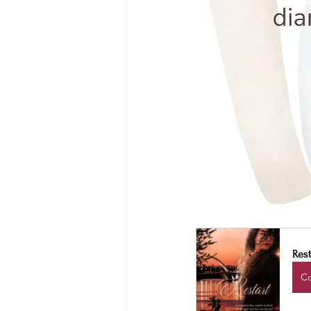
Rest
C