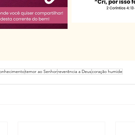
onhecimento
temor ao Senhor
reverência a Deus
coração humide