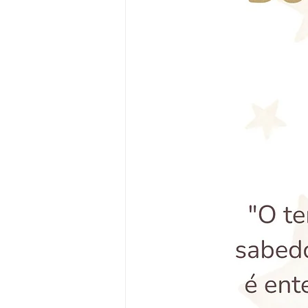
Devocional
Cultos e pr
Criatividade
Segredos 
Dicas
Entrevistas
In