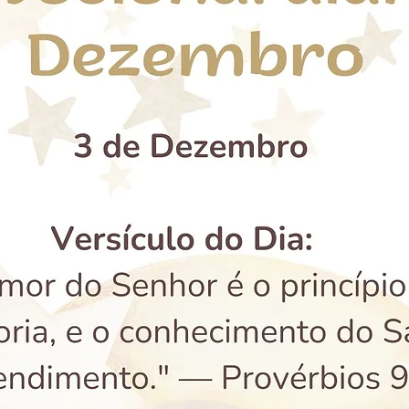
egações
Reflexões sobre a vida
Mensagens
da Mente
Declarações de fé
Histórias infantis
glês