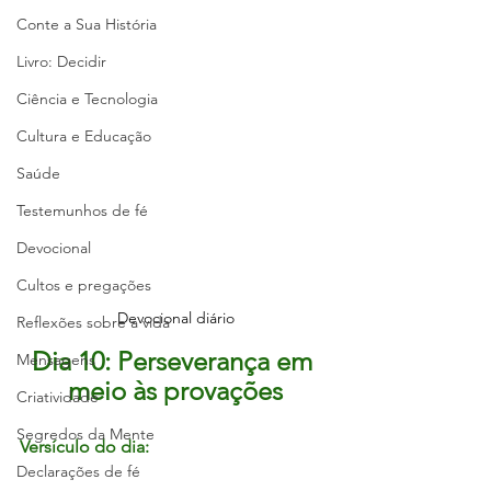
Conte a Sua História
Livro: Decidir
Ciência e Tecnologia
Cultura e Educação
Saúde
Testemunhos de fé
Devocional
Cultos e pregações
Devocional diário
Reflexões sobre a vida
Dia 10: Perseverança em 
Mensagens
meio às provações
Criatividade
Segredos da Mente
Versículo do dia:
Declarações de fé