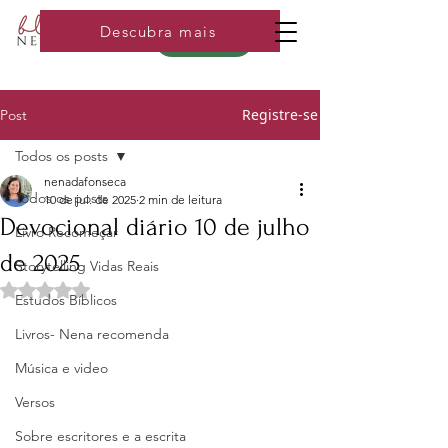
Descubra mais
Loja
Registre-se
Post
Todos os posts
nenadafonseca
Todos os posts
10 de jul. de 2025
2 min de leitura
Devocional diário 10 de julho
Livro Recomeçar
de 2025
Storytelling Vidas Reais
Avaliado com NaN de 5 estrelas.
Estudos Bíblicos
Livros- Nena recomenda
Música e video
Versos
Sobre escritores e a escrita