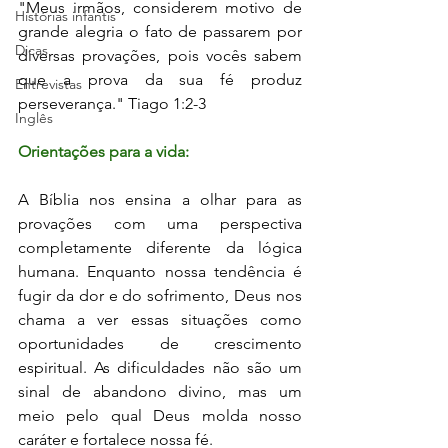
"Meus irmãos, considerem motivo de 
Histórias infantis
grande alegria o fato de passarem por 
Dicas
diversas provações, pois vocês sabem 
que a prova da sua fé produz 
Entrevistas
perseverança." Tiago 1:2-3
Inglês
Orientações para a vida:
A Bíblia nos ensina a olhar para as 
provações com uma perspectiva 
completamente diferente da lógica 
humana. Enquanto nossa tendência é 
fugir da dor e do sofrimento, Deus nos 
chama a ver essas situações como 
oportunidades de crescimento 
espiritual. As dificuldades não são um 
sinal de abandono divino, mas um 
meio pelo qual Deus molda nosso 
caráter e fortalece nossa fé.