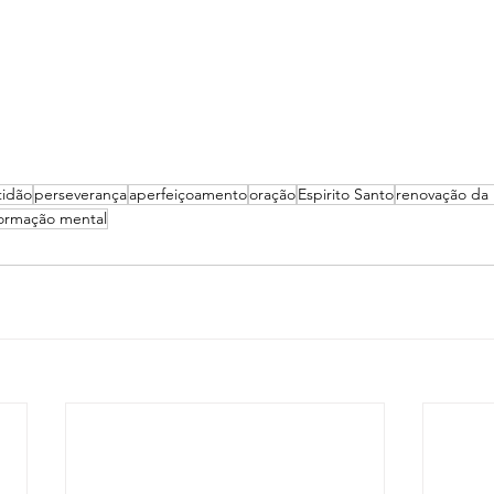
tidão
perseverança
aperfeiçoamento
oração
Espirito Santo
renovação da
formação mental