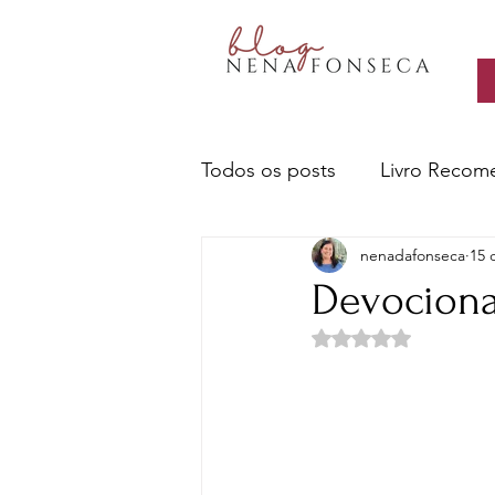
Todos os posts
Livro Recom
nenadafonseca
15 
Livros- Nena recomenda
Devocional
Avaliado com NaN d
Sobre escritores e a escrita
Ciência e Tecnologia
Cu