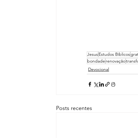
Jesus
Estudos Bíblicos
gra
bondade
renovação
trans
Devocional
Posts recentes