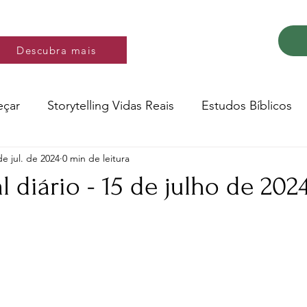
Descubra mais
Descubra mais
eçar
Storytelling Vidas Reais
Estudos Bíblicos
de jul. de 2024
0 min de leitura
Música e video
Versos
 diário - 15 de julho de 202
e 5 estrelas.
Conte a Sua História
Livro: Decidir
ltura e Educação
Saúde
Testemunhos de fé