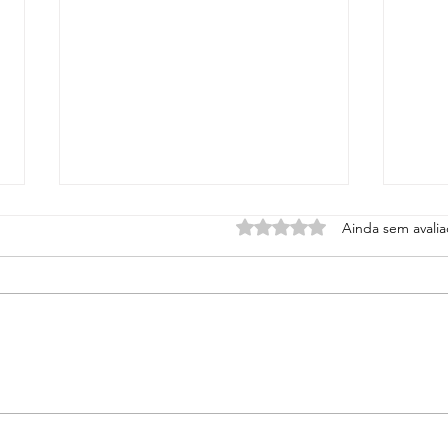
Avaliado com 0 de 5 estrel
Ainda sem avali
Devocional do dia 05 de agosto -
Devoc
Portas Abertas pela Vontade de
Perig
Deus