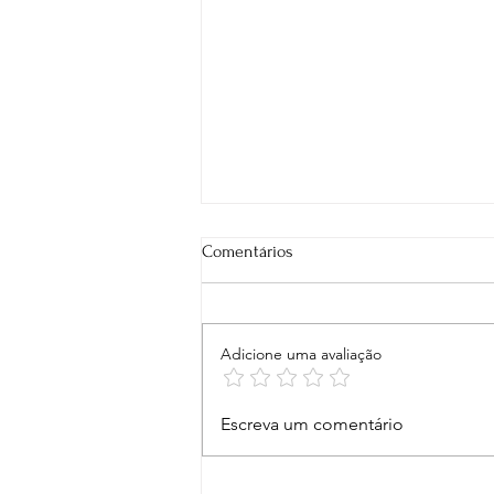
Comentários
Adicione uma avaliação
Devocional da semana: de 03 a
Escreva um comentário
09 de agosto/2026 - Para uma
Vida Plena