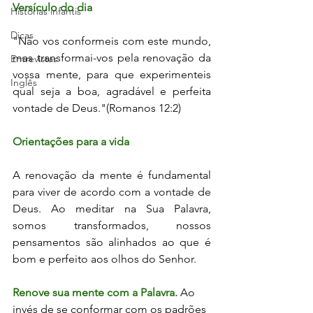
Versículo do dia
Histórias infantis
Dicas
"Não vos conformeis com este mundo, 
mas transformai-vos pela renovação da 
Entrevistas
vossa mente, para que experimenteis 
Inglês
qual seja a boa, agradável e perfeita 
vontade de Deus."(Romanos 12:2)
Orientações para a vida
A renovação da mente é fundamental 
para viver de acordo com a vontade de 
Deus. Ao meditar na Sua Palavra, 
somos transformados, nossos 
pensamentos são alinhados ao que é 
bom e perfeito aos olhos do Senhor.
Renove sua mente com a Palavra.
 Ao 
invés de se conformar com os padrões 