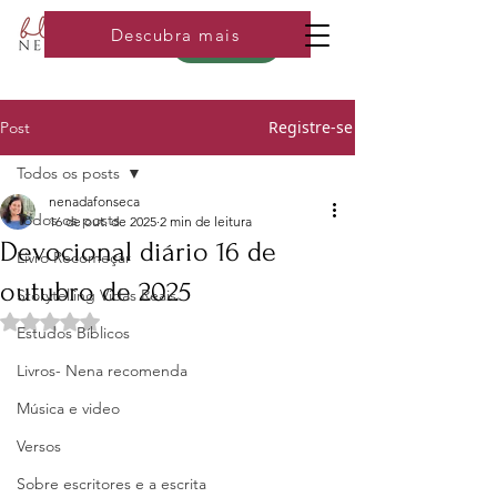
Descubra mais
Loja
Registre-se
Post
Todos os posts
nenadafonseca
Todos os posts
16 de out. de 2025
2 min de leitura
Devocional diário 16 de
Livro Recomeçar
outubro de 2025
Storytelling Vidas Reais
Avaliado com NaN de 5 estrelas.
Estudos Bíblicos
Livros- Nena recomenda
Música e video
Versos
Sobre escritores e a escrita