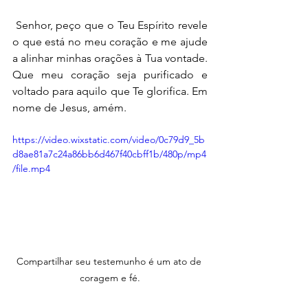
 Senhor, peço que o Teu Espírito revele 
o que está no meu coração e me ajude 
a alinhar minhas orações à Tua vontade. 
Que meu coração seja purificado e 
voltado para aquilo que Te glorifica. Em 
nome de Jesus, amém.
https://video.wixstatic.com/video/0c79d9_5b
d8ae81a7c24a86bb6d467f40cbff1b/480p/mp4
/file.mp4
Compartilhar seu testemunho é um ato de 
coragem e fé.