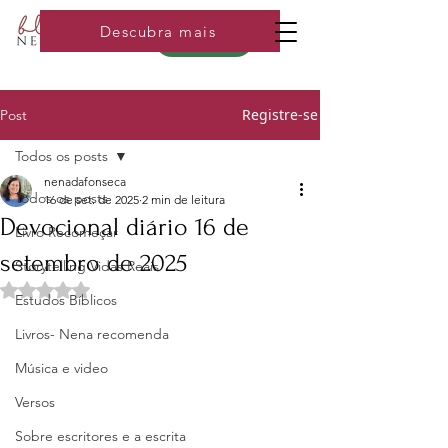
Descubra mais
Loja
Registre-se
Post
Todos os posts
nenadafonseca
Todos os posts
16 de set. de 2025
2 min de leitura
Devocional diário 16 de
Livro Recomeçar
setembro de 2025
Storytelling Vidas Reais
Avaliado com NaN de 5 estrelas.
Estudos Bíblicos
Livros- Nena recomenda
Música e video
Versos
Sobre escritores e a escrita