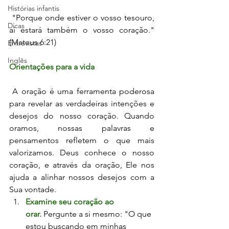
Histórias infantis
 "Porque onde estiver o vosso tesouro, 
Dicas
aí estará também o vosso coração."
(Mateus 6:21)
Entrevistas
Inglês
Orientações para a vida
 A oração é uma ferramenta poderosa 
para revelar as verdadeiras intenções e 
desejos do nosso coração. Quando 
oramos, nossas palavras e 
pensamentos refletem o que mais 
valorizamos. Deus conhece o nosso 
coração, e através da oração, Ele nos 
ajuda a alinhar nossos desejos com a 
Sua vontade.
Examine seu coração ao 
orar.
Pergunte a si mesmo: "O que 
estou buscando em minhas 