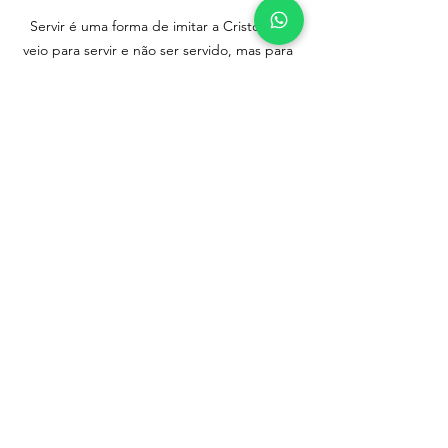
Servir é uma forma de imitar a Cristo. Ele 
veio para servir e não ser servido, mas para 
da a vida em favor de muitos.
Cada doação ajuda a levar esperança e 
inspiração a mais pessoas. Queremos 
anunciar o Blog no Google e alcançar mais 
vidas e você pode fazer parte!