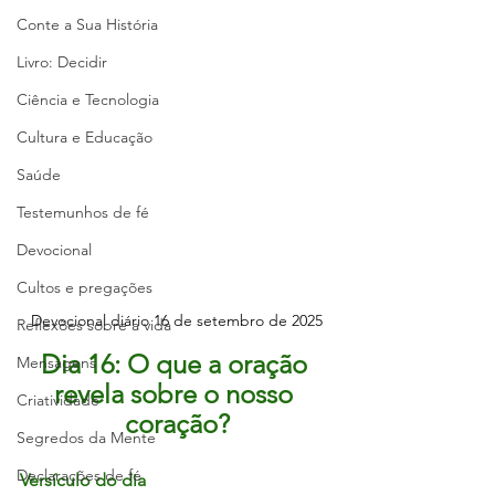
Conte a Sua História
Livro: Decidir
Ciência e Tecnologia
Cultura e Educação
Saúde
Testemunhos de fé
Devocional
Cultos e pregações
Devocional diário 16 de setembro de 2025
Reflexões sobre a vida
Dia 16: O que a oração 
Mensagens
revela sobre o nosso 
Criatividade
coração?
Segredos da Mente
Declarações de fé
Versículo do dia