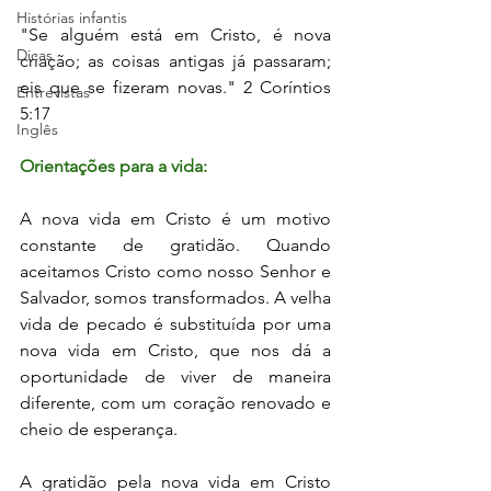
Histórias infantis
"Se alguém está em Cristo, é nova 
Dicas
criação; as coisas antigas já passaram; 
eis que se fizeram novas." 2 Coríntios 
Entrevistas
5:17
Inglês
Orientações para a vida:
A nova vida em Cristo é um motivo 
constante de gratidão. Quando 
aceitamos Cristo como nosso Senhor e 
Salvador, somos transformados. A velha 
vida de pecado é substituída por uma 
nova vida em Cristo, que nos dá a 
oportunidade de viver de maneira 
diferente, com um coração renovado e 
cheio de esperança.
A gratidão pela nova vida em Cristo 