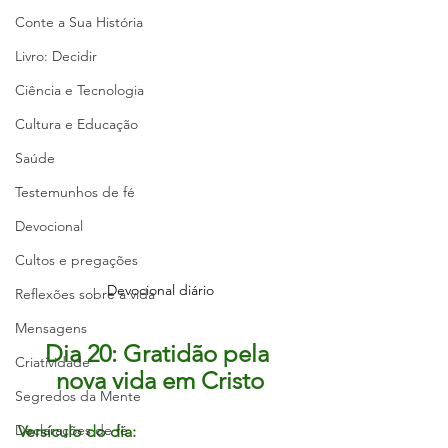
Conte a Sua História
Livro: Decidir
Ciência e Tecnologia
Cultura e Educação
Saúde
Testemunhos de fé
Devocional
Cultos e pregações
Devocional diário
Reflexões sobre a vida
Mensagens
Dia 20: Gratidão pela 
Criatividade
nova vida em Cristo
Segredos da Mente
Declarações de fé
Versículo do dia: