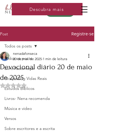
Descubra mais
Loja
Registre-se
Post
Todos os posts
nenadafonseca
Todos os posts
20 de mai. de 2025
1 min de leitura
Devocional diário 20 de maio
Livro Recomeçar
de 2025
Storytelling Vidas Reais
Avaliado com NaN de 5 estrelas.
Estudos Bíblicos
Livros- Nena recomenda
Música e video
Versos
Sobre escritores e a escrita