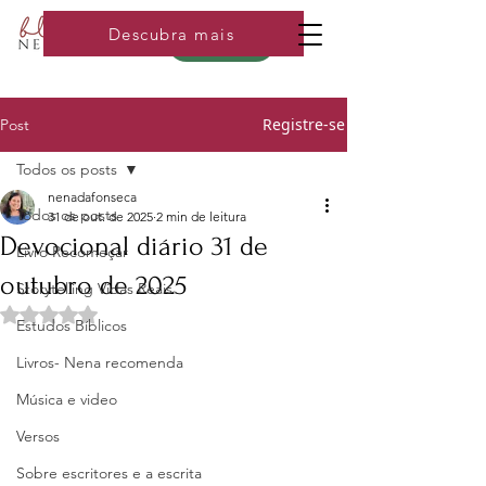
Descubra mais
Loja
Registre-se
Post
Todos os posts
nenadafonseca
Todos os posts
31 de out. de 2025
2 min de leitura
Devocional diário 31 de
Livro Recomeçar
outubro de 2025
Storytelling Vidas Reais
Avaliado com NaN de 5 estrelas.
Estudos Bíblicos
Livros- Nena recomenda
Música e video
Versos
Sobre escritores e a escrita