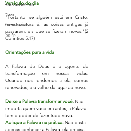
Versículo do dia
Histórias infantis
Dicas
"Portanto, se alguém está em Cristo, 
nova criatura é; as coisas antigas já 
Entrevistas
passaram; eis que se fizeram novas."(2 
Inglês
Coríntios 5:17)
Orientações para a vida
A Palavra de Deus é o agente de 
transformação em nossas vidas. 
Quando nos rendemos a ela, somos 
renovados, e o velho dá lugar ao novo.
Deixe a Palavra transformar você.
 Não 
importa quem você era antes, a Palavra 
tem o poder de fazer tudo novo.
Aplique a Palavra na prática.
 Não basta 
apenas conhecer a Palavra, ela precisa 