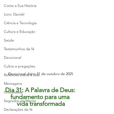
Conte a Sua História
Livro: Decidir
Ciência e Tecnologia
Cultura e Educação
Saúde
Testemunhos de fé
Devocional
Cultos e pregações
Devocional diário 31 de outubro de 2025
Reflexões sobre a vida
Mensagens
Dia 31: A Palavra de Deus: 
Criatividade
fundamento para uma 
Segredos da Mente
vida transformada
Declarações de fé