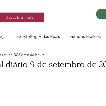
Descubra mais
Descubra mais
eçar
Storytelling Vidas Reais
Estudos Bíblicos
e set. de 2025
2 min de leitura
Música e video
Versos
l diário 9 de setembro de 2
e 5 estrelas.
Conte a Sua História
Livro: Decidir
ltura e Educação
Saúde
Testemunhos de fé