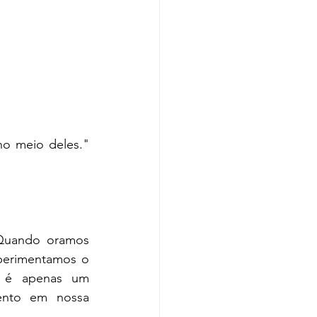
o meio deles." 
Quando oramos 
perimentamos o 
 é apenas um 
nto em nossa 