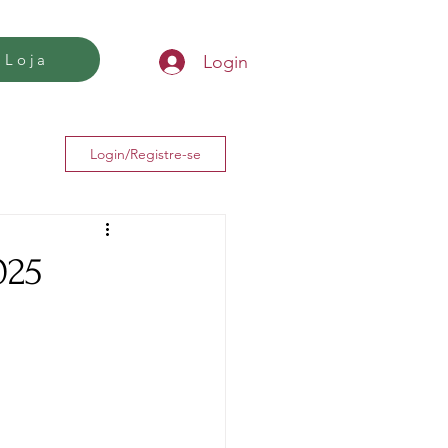
Loja
Login
Login/Registre-se
025