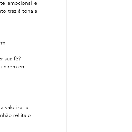
te emocional e 
o traz à tona a 
em 
r sua fé?
 unirem em 
 valorizar a 
hão reflita o 