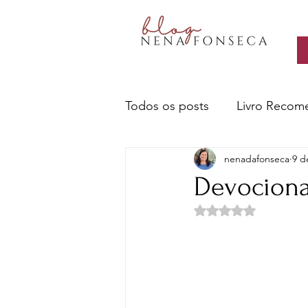
Todos os posts
Livro Recom
nenadafonseca
9 d
Livros- Nena recomenda
Devociona
Avaliado com NaN d
Sobre escritores e a escrita
Ciência e Tecnologia
Cu