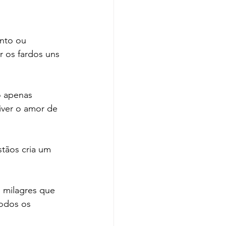
nto ou 
 os fardos uns 
o apenas 
iver o amor de 
stãos cria um 
milagres que 
todos os 