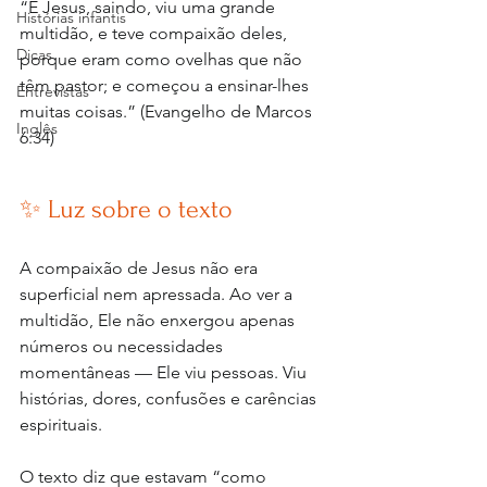
“E Jesus, saindo, viu uma grande 
Histórias infantis
multidão, e teve compaixão deles, 
Dicas
porque eram como ovelhas que não 
têm pastor; e começou a ensinar-lhes 
Entrevistas
muitas coisas.” (Evangelho de Marcos 
Inglês
6:34)
✨ Luz sobre o texto
A compaixão de Jesus não era 
superficial nem apressada. Ao ver a 
multidão, Ele não enxergou apenas 
números ou necessidades 
momentâneas — Ele viu pessoas. Viu 
histórias, dores, confusões e carências 
espirituais.
O texto diz que estavam “como 