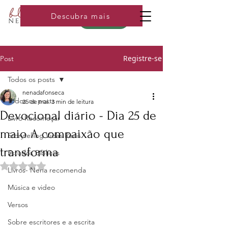
Descubra mais
Loja
Registre-se
Post
Todos os posts
nenadafonseca
Todos os posts
25 de mai.
3 min de leitura
Devocional diário - Dia 25 de
Livro Recomeçar
maio A compaixão que
Storytelling Vidas Reais
transforma
Estudos Bíblicos
Avaliado com NaN de 5 estrelas.
Livros- Nena recomenda
Música e video
Versos
Sobre escritores e a escrita