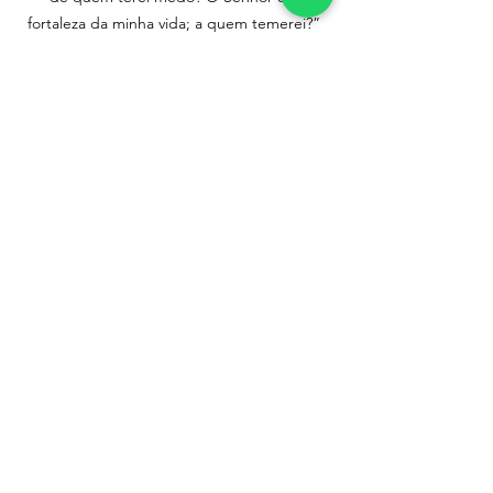
fortaleza da minha vida; a quem temerei?” 
(Salmos 27:1)
Aperte o botão abaixo e siga aprofundando 
sua vida espiritual.
Clique aqui!