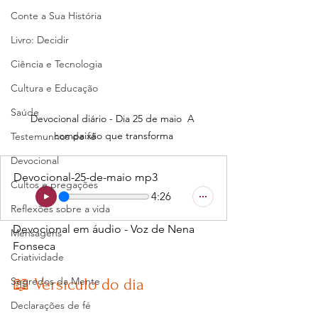
Conte a Sua História
Livro: Decidir
Ciência e Tecnologia
Cultura e Educação
Saúde
Devocional diário - Dia 25 de maio  A 
compaixão que transforma
Testemunhos de fé
Devocional
Devocional-25-de-maio mp3
Cultos e pregações
4:26
Reflexões sobre a vida
Devocional em áudio - Voz de Nena 
Mensagens
Fonseca
Criatividade
Segredos da Mente
📖 Versículo do dia
Declarações de fé