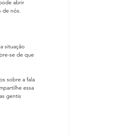
ode abrir 
s de nós.
a situação 
bre-se de que 
partilhe essa 
as gentis 