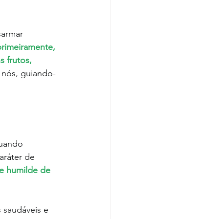
primeiramente, 
 frutos, 
 nós, guiando-
Quando 
ráter de 
e humilde de 
 saudáveis e 