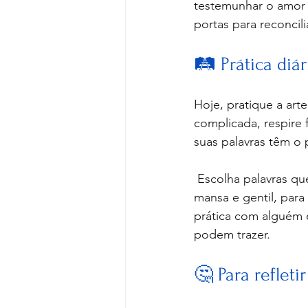
testemunhar o amor 
portas para reconcil
🛤️ Prática diár
Hoje, pratique a ar
complicada, respire
suas palavras têm o p
 Escolha palavras que edifiquem e tragam paz. Considere memorizar versículos sobre a fala 
mansa e gentil, par
prática com alguém e
podem trazer.
🤔 Para refleti