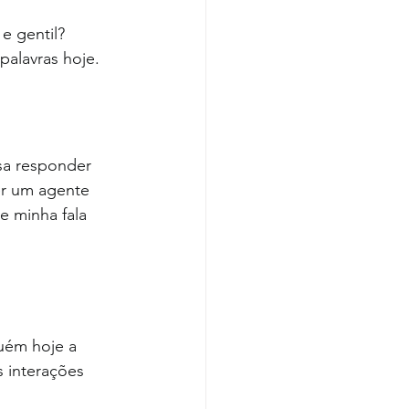
 gentil? 
palavras hoje.
sa responder 
er um agente 
e minha fala 
uém hoje a 
 interações 