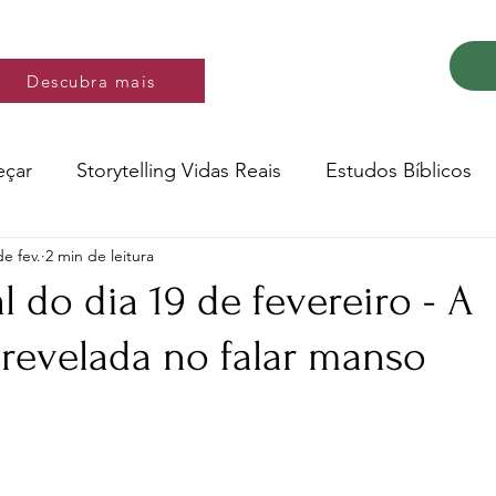
Descubra mais
Descubra mais
eçar
Storytelling Vidas Reais
Estudos Bíblicos
de fev.
2 min de leitura
Música e video
Versos
 do dia 19 de fevereiro - A
 revelada no falar manso
Conte a Sua História
Livro: Decidir
e 5 estrelas.
ltura e Educação
Saúde
Testemunhos de fé