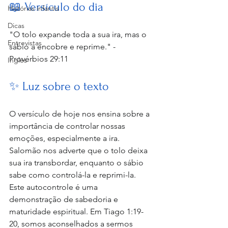
📖 Versículo do dia
Histórias infantis
Dicas
"O tolo expande toda a sua ira, mas o 
Entrevistas
sábio a encobre e reprime." - 
Provérbios 29:11
Inglês
✨ Luz sobre o texto
O versículo de hoje nos ensina sobre a 
importância de controlar nossas 
emoções, especialmente a ira. 
Salomão nos adverte que o tolo deixa 
sua ira transbordar, enquanto o sábio 
sabe como controlá-la e reprimi-la. 
Este autocontrole é uma 
demonstração de sabedoria e 
maturidade espiritual. Em Tiago 1:19-
20, somos aconselhados a sermos 