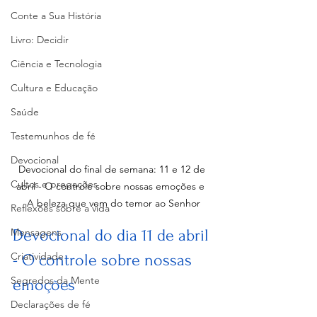
Conte a Sua História
Livro: Decidir
Ciência e Tecnologia
Cultura e Educação
Saúde
Testemunhos de fé
Devocional
Devocional do final de semana: 11 e 12 de 
Cultos e pregações
abril - O controle sobre nossas emoções e  
A beleza que vem do temor ao Senhor
Reflexões sobre a vida
Mensagens
Devocional do dia 11 de abril 
Criatividade
- O controle sobre nossas 
Segredos da Mente
emoções
Declarações de fé