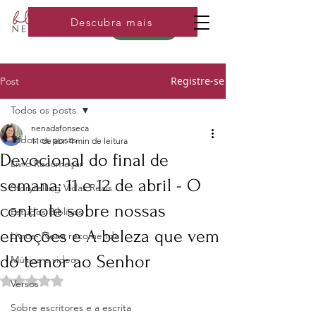
Descubra mais
Loja
Registre-se
Post
Todos os posts
nenadafonseca
Todos os posts
11 de abr.
4 min de leitura
Devocional do final de
Livro Recomeçar
semana: 11 e 12 de abril - O
Storytelling Vidas Reais
controle sobre nossas
Estudos Bíblicos
emoções e A beleza que vem
Livros- Nena recomenda
do temor ao Senhor
Música e video
Avaliado com NaN de 5 estrelas.
Versos
Sobre escritores e a escrita