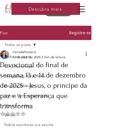
Descubra mais
Loja
Registre-se
Post
Todos os posts
nenadafonseca
Todos os posts
13 de dez. de 2025
3 min de leitura
Devocional do final de
Livro Recomeçar
semana 13 e 14 de dezembro
Storytelling Vidas Reais
de 2025 - Jesus, o príncipe da
Estudos Bíblicos
paz e a Esperança que
Livros- Nena recomenda
transforma
Música e video
Avaliado com NaN de 5 estrelas.
Versos
Sobre escritores e a escrita