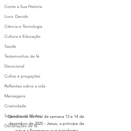
Conte a Sua História
Livro: Decidir
Ciência e Tecnologia
Cultura e Educação
Saúde
Testemunhos de fé
Devocional
Cultos e pregações
Reflexões sobre a vida
Mensagens
Criatividade
Segredos da Mente
Devocional do final de semana 13 e 14 de 
dezembro de 2025 - Jesus, o príncipe da 
Declarações de fé
paz e a Esperança que transforma