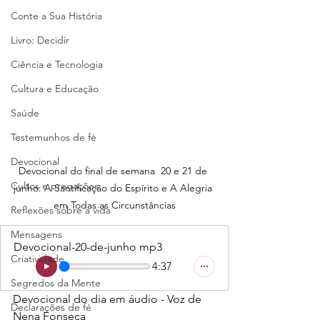
Conte a Sua História
Livro: Decidir
Ciência e Tecnologia
Cultura e Educação
Saúde
Testemunhos de fé
Devocional
Devocional do final de semana  20 e 21 de 
Cultos e pregações
junho: A Santificação do Espírito e A Alegria 
em Todas as Circunstâncias
Reflexões sobre a vida
Mensagens
Devocional-20-de-junho mp3
Criatividade
4:37
Segredos da Mente
Devocional do dia em áudio - Voz de 
Declarações de fé
Nena Fonseca