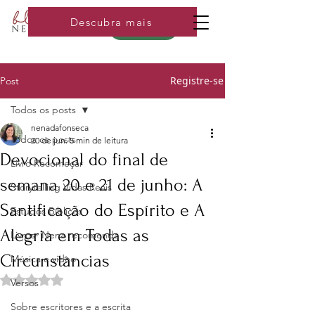
Descubra mais
Loja
Registre-se
Post
Todos os posts
nenadafonseca
Todos os posts
20 de jun.
5 min de leitura
Devocional do final de
Livro Recomeçar
semana 20 e 21 de junho: A
Storytelling Vidas Reais
Santificação do Espírito e A
Estudos Bíblicos
Alegria em Todas as
Livros- Nena recomenda
Circunstâncias
Música e video
Avaliado com NaN de 5 estrelas.
Versos
Sobre escritores e a escrita