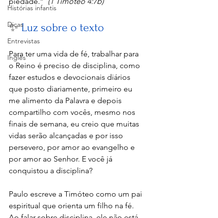
piedade.”  
(1 Timóteo 4:7b)
Histórias infantis
Dicas
✨ 
Luz sobre o texto
Entrevistas
Para ter uma vida de fé, trabalhar para 
Inglês
o Reino é preciso de disciplina, como 
fazer estudos e devocionais diários 
que posto diariamente, primeiro eu 
me alimento da Palavra e depois 
compartilho com vocês, mesmo nos 
finais de semana, eu creio que muitas 
vidas serão alcançadas e por isso 
persevero, por amor ao evangelho e 
por amor ao Senhor. E você já 
conquistou a disciplina?
Paulo escreve a Timóteo como um pai 
espiritual que orienta um filho na fé. 
Ao falar sobre disciplina, ele não está 