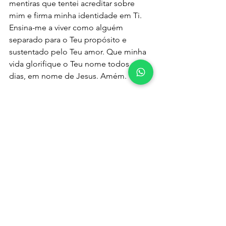
mentiras que tentei acreditar sobre 
mim e firma minha identidade em Ti. 
Ensina-me a viver como alguém 
separado para o Teu propósito e 
sustentado pelo Teu amor. Que minha 
vida glorifique o Teu nome todos os 
dias, em nome de Jesus. Amém.
🌿💝
 Gratidão por sua presença! 
Que o Senhor te recompense por 
cada minuto dedicado à Palavra. 
Compartilhe esta mensagem e 
seja canal de bênção para outros 
🙏✨
corações. 