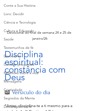
Conte a Sua História
Livro: Decidir
Ciência e Tecnologia
Cultura e Educação
Devocional do final de semana 24 e 25 de 
janeiro/26
Saúde
Testemunhos de fé
Disciplina 
Devocional
espiritual: 
Cultos e pregações
constância com 
Reflexões sobre a vida
Deus
Mensagens
Criatividade
📖 
Versículo do dia
Segredos da Mente
“Antes, disciplina-te a ti mesmo para a 
Declarações de fé