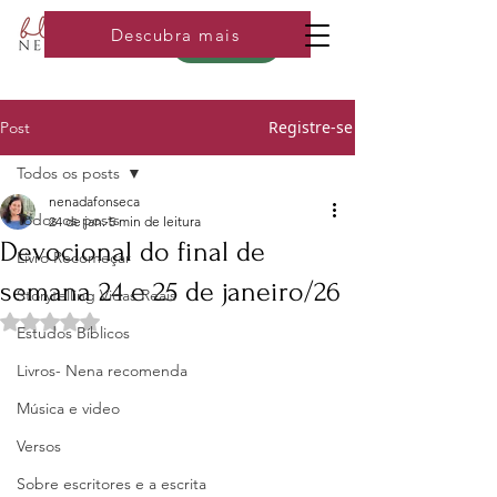
Descubra mais
Loja
Registre-se
Post
Todos os posts
nenadafonseca
Todos os posts
24 de jan.
5 min de leitura
Devocional do final de
Livro Recomeçar
semana 24 e 25 de janeiro/26
Storytelling Vidas Reais
Avaliado com NaN de 5 estrelas.
Estudos Bíblicos
Livros- Nena recomenda
Música e video
Versos
Sobre escritores e a escrita