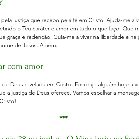
?
pela justiça que recebo pela fé em Cristo. Ajuda-me a v
fletindo o Teu caráter e amor em tudo o que faço. Que mi
a graça e redenção. Guia-me a viver na liberdade e na 
 nome de Jesus. Amém.
ar com amor
a de Deus revelada em Cristo! Encoraje alguém hoje a vi
que a justiça de Deus oferece. Vamos espalhar a mensag
Cristo!
***
 dia 28 de junho - O Ministério do Espí