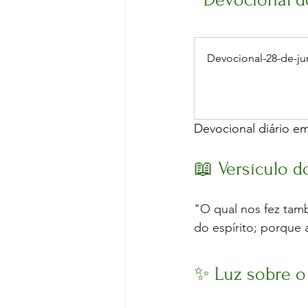
Devocional-28-de-j
Devocional diário e
📖 Versículo d
"O qual nos fez tam
do espírito; porque a 
✨ Luz sobre o