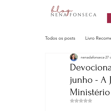
Todos os posts
Livro Recom
nenadafonseca
27 
Livros- Nena recomenda
Devociona
junho - A 
Sobre escritores e a escrita
Ministério
Ciência e Tecnologia
Cu
Avaliado com NaN d