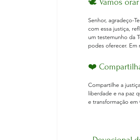
🕊️ Vamos orar
Senhor, agradeço-Te 
com essa justiça, re
um testemunho da Tu
podes oferecer. Em
❤️ Compartilh
Compartilhe a justiç
liberdade e na paz 
e transformação em 
Devocional do