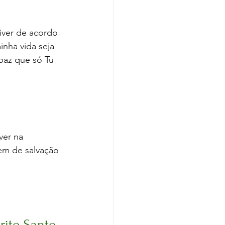
iver de acordo 
nha vida seja 
paz que só Tu 
ver na 
em de salvação 
rito Santo