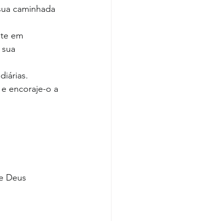
 sua caminhada 
ite em 
 sua 
iárias. 
e encoraje-o a 
de Deus 