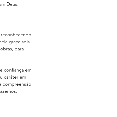
com Deus.
, reconhecendo 
ela graça sois 
obras, para 
 e confiança em 
u caráter em 
ta compreensão 
 fazemos.