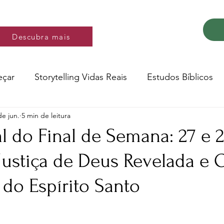
Descubra mais
Descubra mais
eçar
Storytelling Vidas Reais
Estudos Bíblicos
de jun.
5 min de leitura
Música e video
Versos
l do Final de Semana: 27 e 
Justiça de Deus Revelada e 
Conte a Sua História
Livro: Decidir
 do Espírito Santo
ltura e Educação
Saúde
Testemunhos de fé
e 5 estrelas.