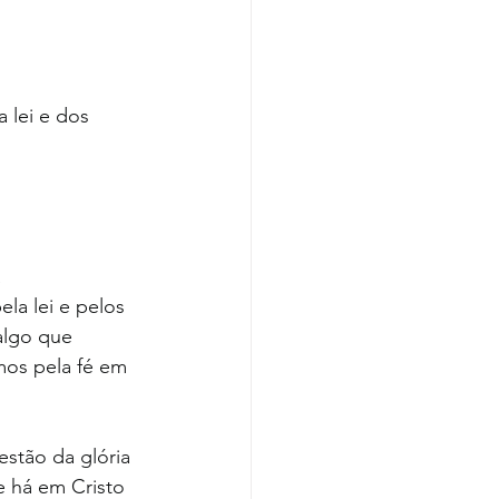
 lei e dos 
 
la lei e pelos 
algo que 
os pela fé em 
stão da glória 
e há em Cristo 