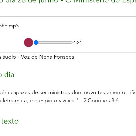
unho mp3
4:24
m áudio - Voz de Nena Fonseca
o dia
bém capazes de ser ministros dum novo testamento, não 
letra mata, e o espírito vivifica." - 2 Coríntios 3:6
 texto