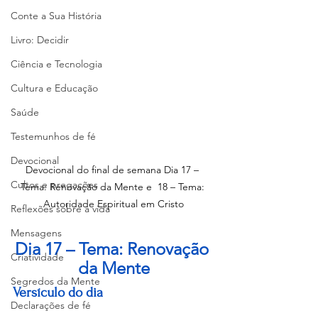
Conte a Sua História
Livro: Decidir
Ciência e Tecnologia
Cultura e Educação
Saúde
Testemunhos de fé
Devocional
Devocional do final de semana Dia 17 – 
Cultos e pregações
Tema: Renovação da Mente e  18 – Tema: 
Autoridade Espiritual em Cristo
Reflexões sobre a vida
Mensagens
Dia 17 – Tema: Renovação 
Criatividade
da Mente
Segredos da Mente
Versículo do dia
Declarações de fé