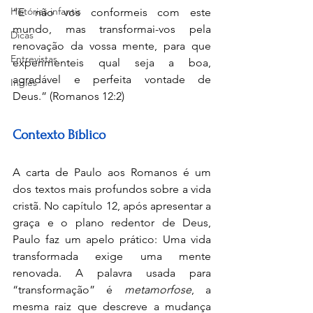
Histórias infantis
“E não vos conformeis com este 
mundo, mas transformai-vos pela 
Dicas
renovação da vossa mente, para que 
Entrevistas
experimenteis qual seja a boa, 
agradável e perfeita vontade de 
Inglês
Deus.” (Romanos 12:2)
Contexto Bíblico
A carta de Paulo aos Romanos é um 
dos textos mais profundos sobre a vida 
cristã. No capítulo 12, após apresentar a 
graça e o plano redentor de Deus, 
Paulo faz um apelo prático: Uma vida 
transformada exige uma mente 
renovada. A palavra usada para 
“transformação” é 
metamorfose
, a 
mesma raiz que descreve a mudança 