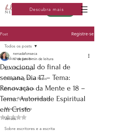
Descubra mais
Loja
Registre-se
Post
Todos os posts
nenadafonseca
Todos os posts
17 de jan.
6 min de leitura
Devocional do final de
Livro Recomeçar
semana Dia 17 – Tema:
Storytelling Vidas Reais
Renovação da Mente e 18 –
Estudos Bíblicos
Tema: Autoridade Espiritual
Livros- Nena recomenda
em Cristo
Música e video
Avaliado com NaN de 5 estrelas.
Versos
Sobre escritores e a escrita