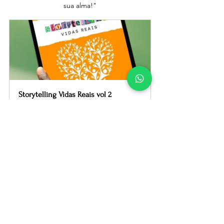
sua alma!"
Storytelling Vidas Reais vol 2
R$15.00
Comprar
Adquira 
Storytelling Vidas Reais vol 2
 e 
permita que cada história reacenda em 
você a certeza de que Deus continua 
escrevendo milagres no cotidiano. 
Clique em comprar e receba 
imediatamente a versão digital.