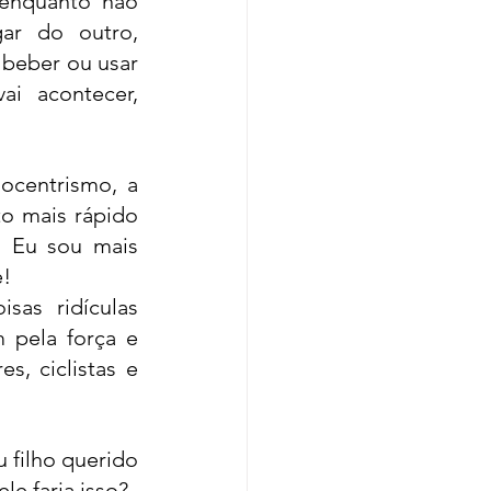
enquanto não 
ar do outro, 
 beber ou usar 
i acontecer, 
centrismo, a 
o mais rápido 
 Eu sou mais 
e!
as ridículas 
pela força e 
, ciclistas e 
filho querido 
le faria isso? 