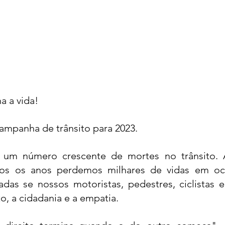
egações
Reflexões sobre a vida
Mensagens
da Mente
Declarações de fé
Histórias infantis
glês
a a vida!
campanha de trânsito para 2023.
 um número crescente de mortes no trânsito. As
s os anos perdemos milhares de vidas em oco
das se nossos motoristas, pedestres, ciclistas e 
o, a cidadania e a empatia.