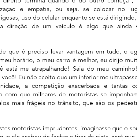
direito termina quando o do outro começa", 
ização e empatia, ou seja, se colocar no lug
igosas, uso do celular enquanto se está dirigindo,
a direção de um veículo é algo que ainda va
de que é preciso levar vantagem em tudo, o ego
meu horário, o meu carro é melhor, eu dirijo muit
ê está me atrapalhando! Saia do meu caminho!
você! Eu não aceito que um inferior me ultrapass
nidade, a competição exacerbada e tantas cois
o com que milhares de motoristas se imponham 
os mais frágeis no trânsito, que são os pedestres
tes motoristas imprudentes, imaginasse que o seu 
que ele acabou de fechar e tirar da pista, será que e