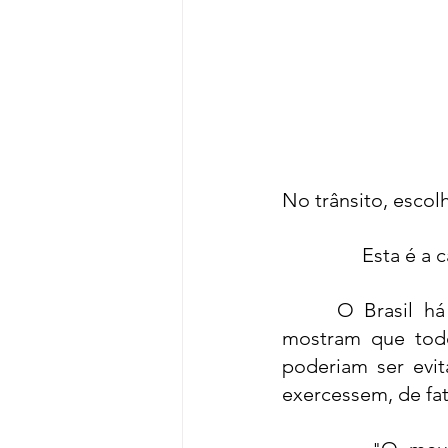
Devocional
Cultos e pr
Criatividade
Segredos 
Dicas
Entrevistas
In
No trânsito, escolh
Esta é a 
O Brasil há
mostram que todo
poderiam ser evita
exercessem, de fat