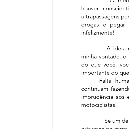
O meu 
		"
houver conscient
ultrapassagens per
drogas e pegar 
infelizmente!
A ideia 
minha vontade, o 
do que você, voc
importante do que 
 Falta huma
continuam fazend
imprudência aos el
motociclistas.
Se um des
estivesse no carro 