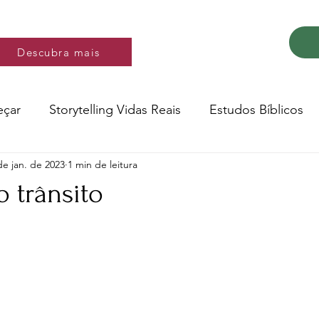
Descubra mais
Descubra mais
eçar
Storytelling Vidas Reais
Estudos Bíblicos
de jan. de 2023
1 min de leitura
Música e video
Versos
 trânsito
e 5 estrelas.
Conte a Sua História
Livro: Decidir
ltura e Educação
Saúde
Testemunhos de fé