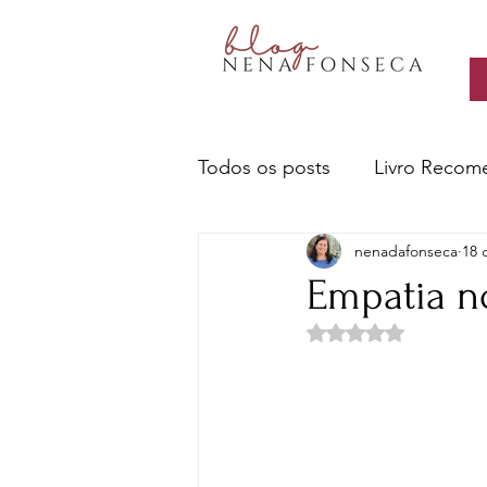
Todos os posts
Livro Recom
nenadafonseca
18 
Livros- Nena recomenda
Empatia no
Avaliado com NaN d
Sobre escritores e a escrita
Ciência e Tecnologia
Cu