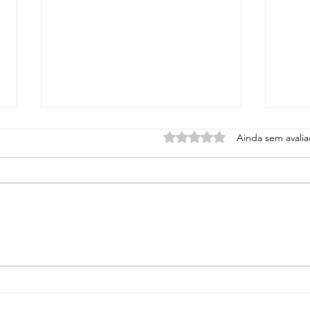
Avaliado com 0 de 5 estrel
Ainda sem avali
Dicas práticas para manter a
Os p
casa organizada e fazer a faxina
menci
com mais leveza
fragr
histó