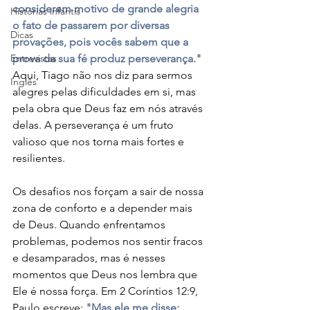
considerem motivo de grande alegria 
Histórias infantis
o fato de passarem por diversas 
Dicas
provações, pois vocês sabem que a 
Entrevistas
prova da sua fé produz perseverança." 
Aqui, Tiago não nos diz para sermos 
Inglês
alegres pelas dificuldades em si, mas 
pela obra que Deus faz em nós através 
delas. A perseverança é um fruto 
valioso que nos torna mais fortes e 
resilientes.
Os desafios nos forçam a sair de nossa 
zona de conforto e a depender mais 
de Deus. Quando enfrentamos 
problemas, podemos nos sentir fracos 
e desamparados, mas é nesses 
momentos que Deus nos lembra que 
Ele é nossa força. Em 2 Coríntios 12:9, 
Paulo escreve: 
"Mas ele me disse: 