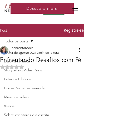
Descubra mais
Loja
Registre-se
Post
Todos os posts
nenadafonseca
Todos os posts
1 de ago. de 2024
2 min de leitura
Enfrentando Desafios com Fé
Livro Recomeçar
Avaliado com NaN de 5 estrelas.
Storytelling Vidas Reais
Estudos Bíblicos
Livros- Nena recomenda
Música e video
Versos
Sobre escritores e a escrita