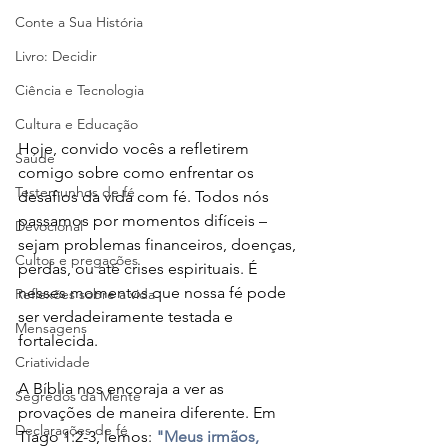
Conte a Sua História
Livro: Decidir
Ciência e Tecnologia
Cultura e Educação
Hoje, convido vocês a refletirem 
Saúde
comigo sobre como enfrentar os 
Testemunhos de fé
desafios da vida com fé. Todos nós 
passamos por momentos difíceis – 
Devocional
sejam problemas financeiros, doenças, 
Cultos e pregações
perdas, ou até crises espirituais. É 
nesses momentos que nossa fé pode 
Reflexões sobre a vida
ser verdadeiramente testada e 
Mensagens
fortalecida.
Criatividade
A Bíblia nos encoraja a ver as 
Segredos da Mente
provações de maneira diferente. Em 
Declarações de fé
Tiago 1:2-3, lemos: 
"Meus irmãos, 