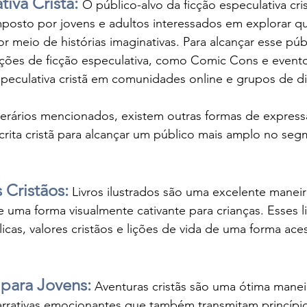
iva Cristã: 
O público-alvo da ficção especulativa cris
osto por jovens e adultos interessados em explorar q
por meio de histórias imaginativas. Para alcançar esse públi
ções de ficção especulativa, como Comic Cons e eventos 
speculativa cristã em comunidades online e grupos de d
terários mencionados, existem outras formas de expre
crita cristã para alcançar um público mais amplo no seg
s Cristãos:
 Livros ilustrados são uma excelente maneira
 uma forma visualmente cativante para crianças. Esses 
licas, valores cristãos e lições de vida de uma forma aces
 para Jovens:
 Aventuras cristãs são uma ótima manei
arrativas emocionantes que também transmitam princípio