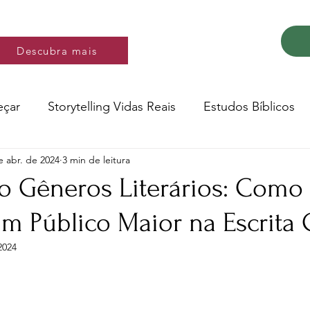
Descubra mais
Descubra mais
eçar
Storytelling Vidas Reais
Estudos Bíblicos
e abr. de 2024
3 min de leitura
Música e video
Versos
o Gêneros Literários: Como
m Público Maior na Escrita 
Conte a Sua História
Livro: Decidir
2024
e 5 estrelas.
ltura e Educação
Saúde
Testemunhos de fé