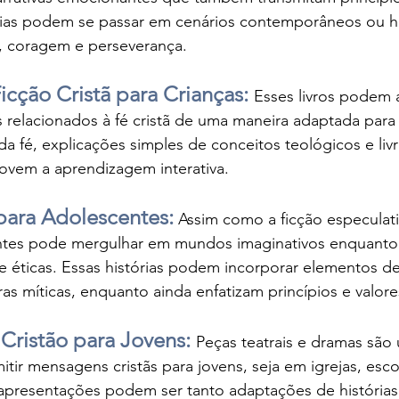
órias podem se passar em cenários contemporâneos ou hi
é, coragem e perseverança.
icção Cristã para Crianças: 
Esses livros podem
 relacionados à fé cristã de uma maneira adaptada para
da fé, explicações simples de conceitos teológicos e liv
ovem a aprendizagem interativa.
 para Adolescentes:
 Assim como a ficção especulativ
entes pode mergulhar em mundos imaginativos enquanto
 e éticas. Essas histórias podem incorporar elementos de 
as míticas, enquanto ainda enfatizam princípios e valores
Cristão para Jovens: 
Peças teatrais e dramas são
itir mensagens cristãs para jovens, seja em igrejas, esc
apresentações podem ser tanto adaptações de histórias 