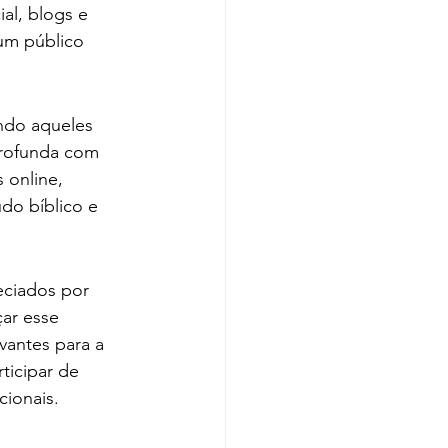
al, blogs e 
um público 
indo aqueles 
rofunda com 
 online, 
do bíblico e 
eciados por 
çar esse 
vantes para a 
ticipar de 
cionais.