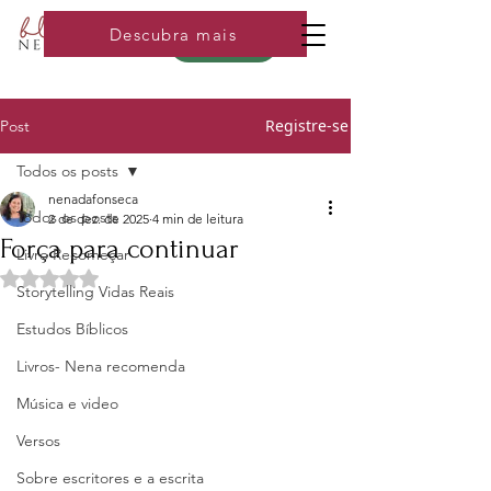
Descubra mais
Loja
Registre-se
Post
Todos os posts
nenadafonseca
Todos os posts
2 de dez. de 2025
4 min de leitura
Força para continuar
Livro Recomeçar
Avaliado com NaN de 5 estrelas.
Storytelling Vidas Reais
Estudos Bíblicos
Livros- Nena recomenda
Música e video
Versos
Sobre escritores e a escrita