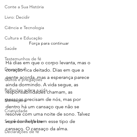
Conte a Sua História
Livro: Decidir
Ciência e Tecnologia
Cultura e Educação
Força para continuar
Saúde
Testemunhos de fé
Há dias em que o corpo levanta, mas o 
Devocional
coração fica deitado. Dias em que a 
gente acorda, mas a esperança parece 
Cultos e pregações
ainda dormindo. A vida segue, as 
Reflexões sobre a vida
responsabilidades chamam, as 
pessoas precisam de nós, mas por 
Mensagens
dentro há um cansaço que não se 
Criatividade
resolve com uma noite de sono. Talvez 
Segredos da Mente
você conheça bem esse tipo de 
cansaço. O cansaço da alma.
Declarações de fé