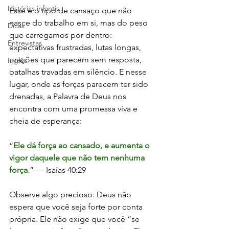
Histórias infantis
Esse é o tipo de cansaço que não 
nasce do trabalho em si, mas do peso 
Dicas
que carregamos por dentro: 
Entrevistas
expectativas frustradas, lutas longas, 
orações que parecem sem resposta, 
Inglês
batalhas travadas em silêncio. E nesse 
lugar, onde as forças parecem ter sido 
drenadas, a Palavra de Deus nos 
encontra com uma promessa viva e 
cheia de esperança:
“
Ele dá força ao cansado, e aumenta o 
vigor daquele que não tem nenhuma 
força.
” — Isaías 40:29
Observe algo precioso: Deus não 
espera que você seja forte por conta 
própria. Ele não exige que você “se 