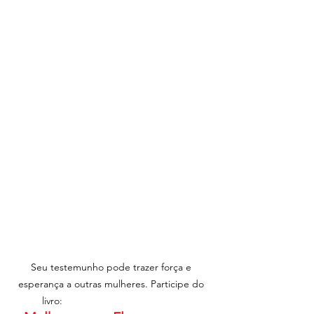
Seu testemunho pode trazer força e 
esperança a outras mulheres. Participe do 
livro:                                           