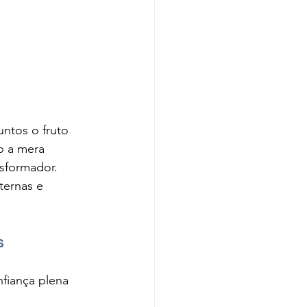
ntos o fruto 
 a mera 
sformador. 
ternas e 
s