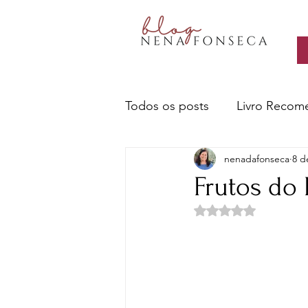
Todos os posts
Livro Recom
nenadafonseca
8 d
Livros- Nena recomenda
Frutos do 
Avaliado com NaN d
Sobre escritores e a escrita
Ciência e Tecnologia
Cu