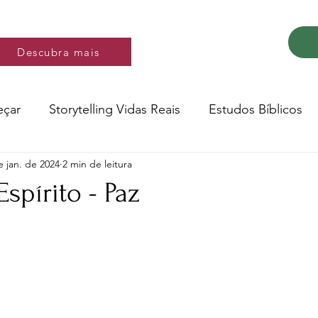
Descubra mais
Descubra mais
eçar
Storytelling Vidas Reais
Estudos Bíblicos
e jan. de 2024
2 min de leitura
Música e video
Versos
Espírito - Paz
e 5 estrelas.
Conte a Sua História
Livro: Decidir
ltura e Educação
Saúde
Testemunhos de fé