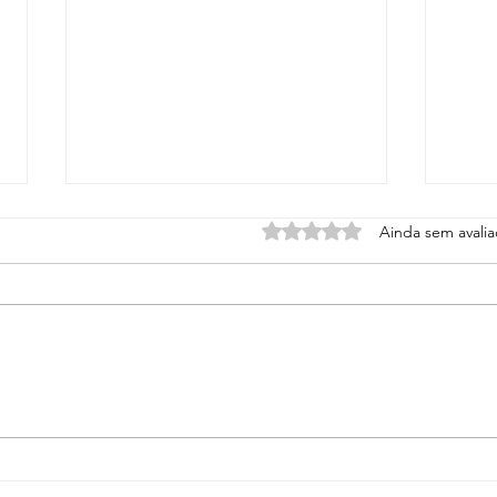
Avaliado com 0 de 5 estrel
Ainda sem avali
Perdoado, mas ainda preso?
Fomos
recon