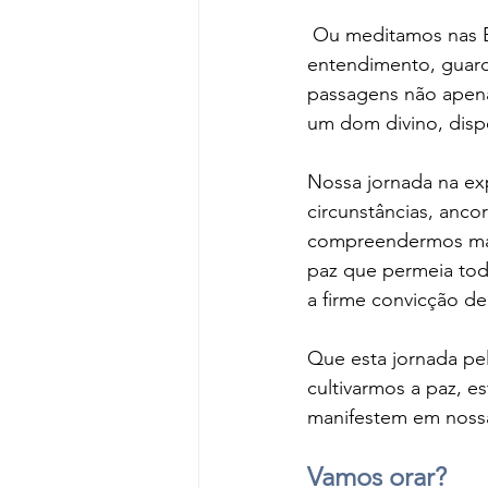
 Ou meditamos nas Escrituras que nos lembram que a paz de Deus, que excede todo 
entendimento, guarda
passagens não apen
um dom divino, disp
Nossa jornada na ex
circunstâncias, anc
compreendermos mai
paz que permeia tod
a firme convicção d
Que esta jornada pel
cultivarmos a paz, e
manifestem em nossa
Vamos orar?