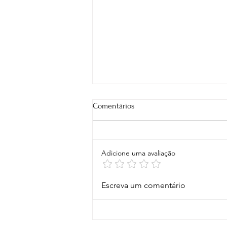
Comentários
Adicione uma avaliação
Quando você precisa de direção
Escreva um comentário