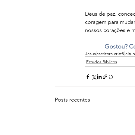
Deus de paz, conced
coragem para mudar
nossos corações e 
Gostou? Co
Jesus
escritora cristã
leitur
Estudos Bíblicos
Posts recentes