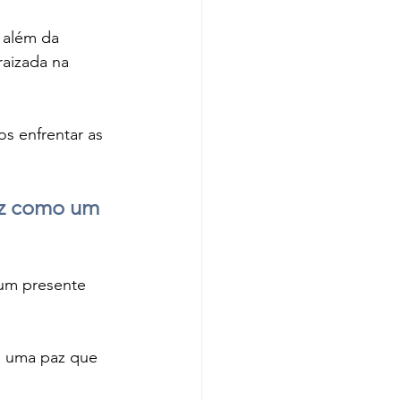
 além da 
aizada na 
s enfrentar as 
az como um 
um presente 
a uma paz que 