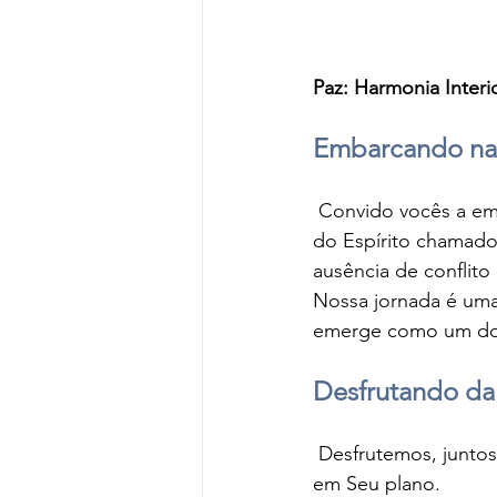
Paz: Harmonia Interi
Embarcando na
 Convido vocês a em
do Espírito chamad
ausência de conflit
Nossa jornada é uma
emerge como um dom
Desfrutando da
 Desfrutemos, juntos, da paz que resulta da reconciliação com Deus e da confiança plena 
em Seu plano. 