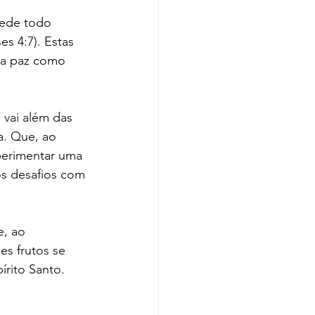
s 4:7). Estas 
a paz como 
vai além das 
a. Que, ao 
erimentar uma 
s desafios com 
e, ao 
s frutos se 
rito Santo.