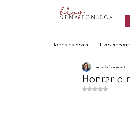
Todos os posts
Livro Recom
nenadafonseca
15 
Livros- Nena recomenda
Honrar o 
Avaliado com NaN d
Sobre escritores e a escrita
Ciência e Tecnologia
Cu