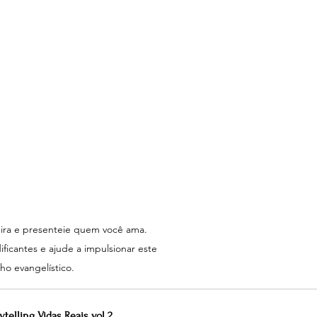
ira e presenteie quem você ama. 
ficantes e ajude a impulsionar este 
lho evangelístico.
ytelling Vidas Reais vol 2