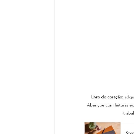
Livro do coração:
 adqu
Abençoe com leituras edi
traba
Stor