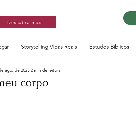
Descubra mais
Descubra mais
eçar
Storytelling Vidas Reais
Estudos Bíblicos
de ago. de 2025
2 min de leitura
Música e video
Versos
meu corpo
e 5 estrelas.
Conte a Sua História
Livro: Decidir
ltura e Educação
Saúde
Testemunhos de fé