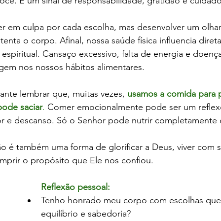
cê. É um sinal de responsabilidade, gratidão e cuidado
iver em culpa por cada escolha, mas desenvolver um olhar 
tenta o corpo. Afinal, nossa saúde física influencia dire
espiritual. Cansaço excessivo, falta de energia e doença
igem nos nossos hábitos alimentares.
ante lembrar que, muitas vezes, 
usamos a comida para 
pode saciar
.
 Comer emocionalmente pode ser um reflex
or e descanso. Só o Senhor pode nutrir completamente o
o é também uma forma de glorificar a Deus, viver com s
mprir o propósito que Ele nos confiou.
Reflexão pessoal:
Tenho honrado meu corpo com escolhas que 
equilíbrio e sabedoria?