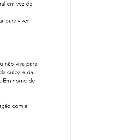
al em vez de 
r para viver 
 não viva para 
da culpa e da 
e. Em nome de 
ação com a 