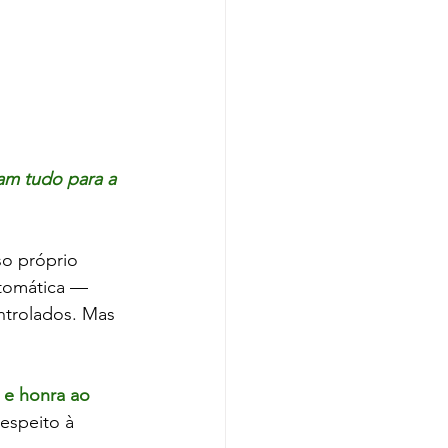
am tudo para a 
o próprio 
tomática — 
ntrolados. Mas 
 e honra ao 
espeito à 