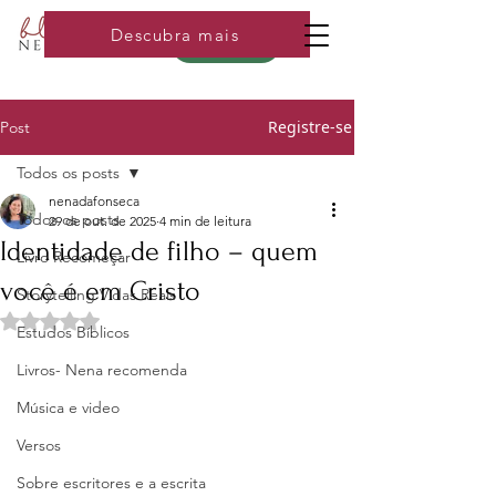
Descubra mais
Loja
Registre-se
Post
Todos os posts
nenadafonseca
Todos os posts
29 de out. de 2025
4 min de leitura
Identidade de filho – quem
Livro Recomeçar
você é em Cristo
Storytelling Vidas Reais
Avaliado com NaN de 5 estrelas.
Estudos Bíblicos
Livros- Nena recomenda
Música e video
Versos
Sobre escritores e a escrita