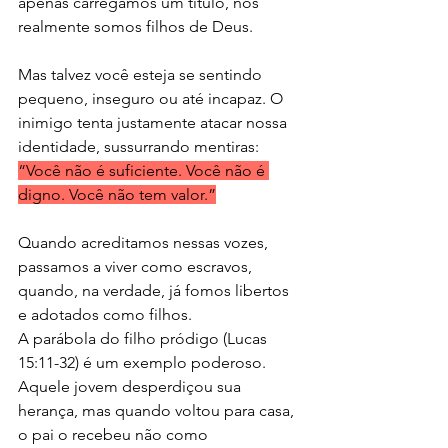
apenas carregamos um título, nós 
realmente somos filhos de Deus.
Mas talvez você esteja se sentindo 
pequeno, inseguro ou até incapaz. O 
inimigo tenta justamente atacar nossa 
identidade, sussurrando mentiras: 
“Você não é suficiente. Você não é 
digno. Você não tem valor.”
Quando acreditamos nessas vozes, 
passamos a viver como escravos, 
quando, na verdade, já fomos libertos 
e adotados como filhos.
A parábola do filho pródigo (Lucas 
15:11-32) é um exemplo poderoso. 
Aquele jovem desperdiçou sua 
herança, mas quando voltou para casa, 
o pai o recebeu não como 