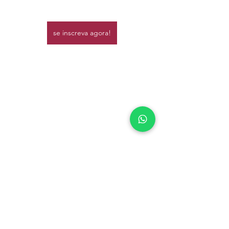
se inscreva agora!
Enquanto o silêncio reina, Deus sussurra 
segredos. Às 5h, encontre-se com Ele. 
Nenafonseca.com