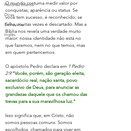
O mundo costuma medir valor por 
Histórias infantis
conquistas, aparência ou status. Se 
Dicas
você tem sucesso, é reconhecido; se 
falha, muitas vezes é descartado. Mas a 
Entrevistas
Bíblia nos revela uma verdade muito 
Inglês
maior: nossa identidade não está no 
que fazemos, nem no que temos, mas 
em quem pertencemos.
O apóstolo Pedro declara em 
1 Pedro 
2:9
:
“Vocês, porém, são geração eleita, 
sacerdócio real, nação santa, povo 
exclusivo de Deus, para anunciar as 
grandezas daquele que os chamou das 
trevas para a sua maravilhosa luz.”
Isso significa que, em Cristo, não 
somos pessoas comuns. Somos 
escolhidos, chamados para viver em 