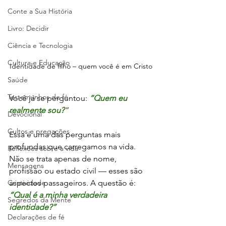
Conte a Sua História
Livro: Decidir
Ciência e Tecnologia
Cultura e Educação
Identidade de filho – quem você é em Cristo
Saúde
Testemunhos de fé
Você já se perguntou: 
“Quem eu 
realmente sou?
”
Devocional
Cultos e pregações
Essa é uma das perguntas mais 
profundas que carregamos na vida. 
Reflexões sobre a vida
Não se trata apenas de nome, 
Mensagens
profissão ou estado civil — esses são 
Criatividade
aspectos passageiros. A questão é: 
“Qual é a minha verdadeira 
Segredos da Mente
identidade?”
Declarações de fé