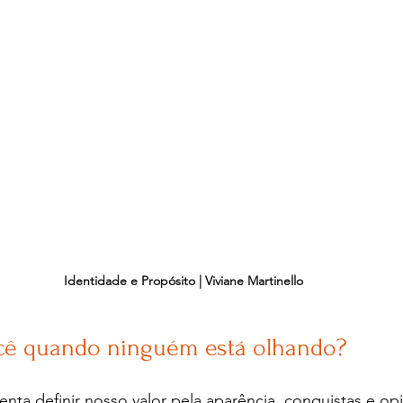
egações
Reflexões sobre a vida
Mensagens
da Mente
Declarações de fé
Histórias infantis
glês
Identidade e Propósito | Viviane Martinello
ê quando ninguém está olhando?
a definir nosso valor pela aparência, conquistas e opin