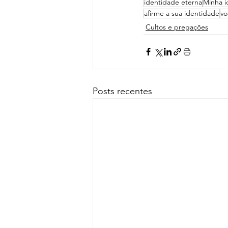
identidade eterna
Minha i
afirme a sua identidade
vo
Cultos e pregações
Posts recentes