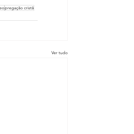
deo
pregação cristã
Ver tudo