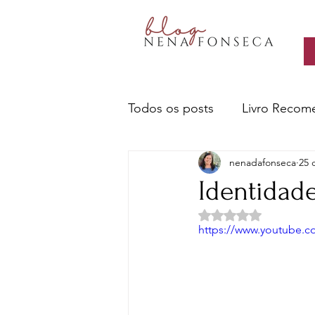
Todos os posts
Livro Recom
nenadafonseca
25 
Livros- Nena recomenda
Identidade
Avaliado com NaN d
Sobre escritores e a escrita
https://www.youtube.
Ciência e Tecnologia
Cu