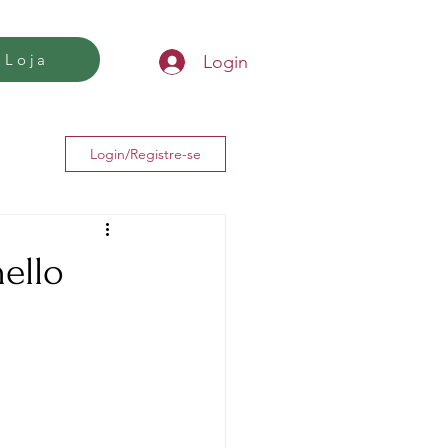
Loja
Login
Login/Registre-se
nello