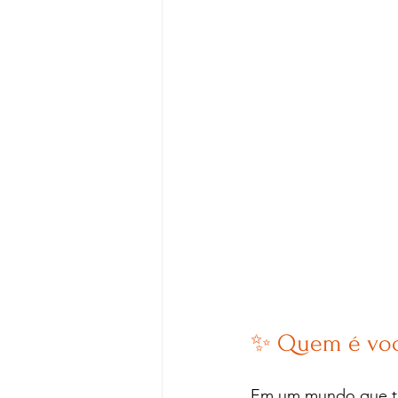
Devocional
Cultos e pr
Criatividade
Segredos 
Dicas
Entrevistas
In
✨ Quem é voc
Em um mundo que tent