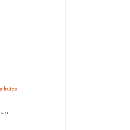
 frutos 
 um 