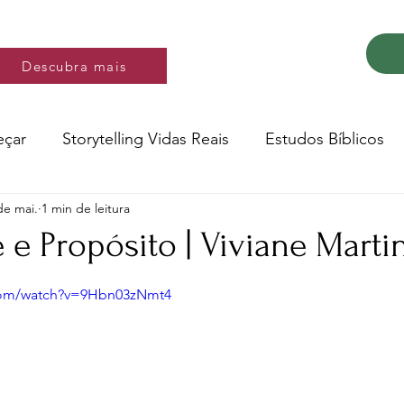
Descubra mais
Descubra mais
eçar
Storytelling Vidas Reais
Estudos Bíblicos
de mai.
1 min de leitura
Música e video
Versos
 e Propósito | Viviane Marti
e 5 estrelas.
Conte a Sua História
Livro: Decidir
com/watch?v=9Hbn03zNmt4
ltura e Educação
Saúde
Testemunhos de fé