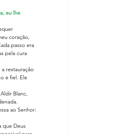
a, eu lhe 
meu coração, 
Cada passo era 
s pela cura 
e fiel. Ele 
denada. 
essa ao Senhor: 