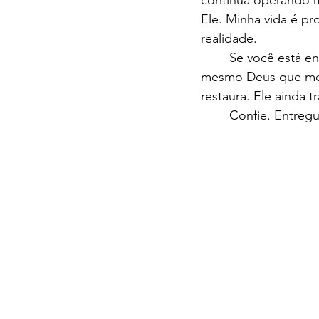
continua operando m
Ele. Minha vida é pr
realidade.
	Se você está enfrentando um momento difícil, eu lhe digo com convicção: creia. O 
mesmo Deus que me di
restaura. Ele ainda t
	Confie. Entreg