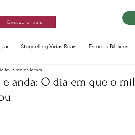
Descubra mais
Descubra mais
eçar
Storytelling Vidas Reais
Estudos Bíblicos
de fev.
3 min de leitura
Música e video
Versos
e e anda: O dia em que o mi
ou
Conte a Sua História
Livro: Decidir
e 5 estrelas.
ltura e Educação
Saúde
Testemunhos de fé