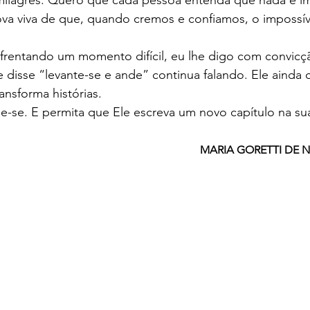
ilagres. Quero que cada pessoa entenda que nada é im
ova viva de que, quando cremos e confiamos, o impossíve
sse “levante-se e ande” continua falando. Ele ainda cu
ransforma histórias.
ue-se. E permita que Ele escreva um novo capítulo na sua
MARIA GORETTI DE 