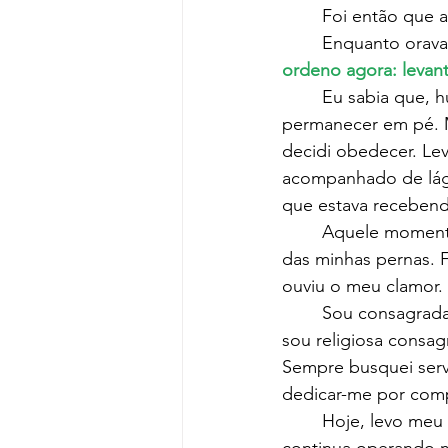
	Foi então que 
	Enquanto orava
ordeno agora: levan
	Eu sabia que, humanamente, aquilo era impossível. Eu não conseguia sequer 
permanecer em pé. M
decidi obedecer. Lev
acompanhado de lágr
que estava receben
	Aquele momento foi um divisor de águas na minha vida. Não foi apenas a restauração 
das minhas pernas. F
ouviu o meu clamor.
	Sou consagrada a Jesus Cristo. Fui selecionada no projeto para artistas Aldir Blanc, 
sou religiosa consa
Sempre busquei serv
dedicar-me por comp
	Hoje, levo meu testemunho por onde posso. Quero que o mundo saiba que Deus 