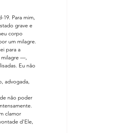
estado grave e 
meu corpo 
 por um milagre.
 milagre —, 
isadas. Eu não 
o, advogada, 
intensamente. 
vontade d’Ele, 