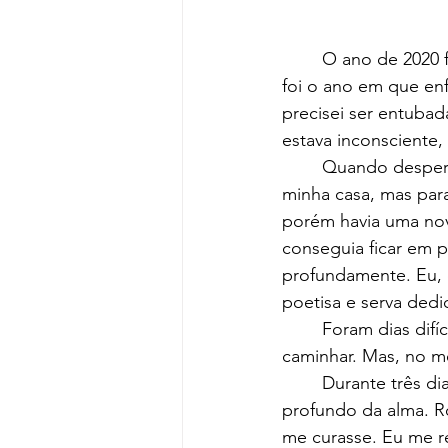
	O ano de 2020 ficou marcado no mundo inteiro pela pandemia da Covid-19. Para mim, 
foi o ano em que enf
precisei ser entuba
estava inconsciente,
	Quando despertei e, pela graça de Deus, recebi alta hospitalar, não voltei para a 
minha casa, mas para
porém havia uma nov
conseguia ficar em 
profundamente. Eu, q
poetisa e serva dedi
	Foram dias difíceis. A alegria de ter sobrevivido se misturava com a dor de não poder 
caminhar. Mas, no me
	Durante três dias, orei sem cessar. Não foi uma oração superficial. Foi um clamor 
profundo da alma. Ro
me curasse. Eu me r