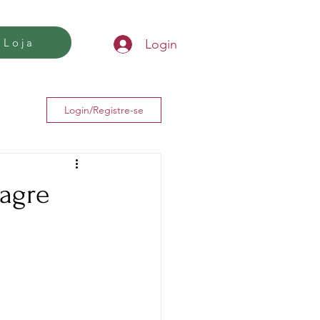
Loja
Login
Login/Registre-se
lagre