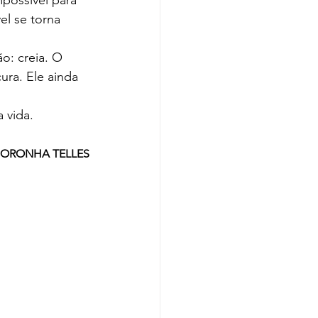
possível para 
l se torna 
ra. Ele ainda 
 vida.
NORONHA TELLES