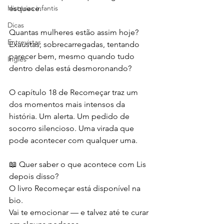
Histórias infantis
esquece.
Dicas
Quantas mulheres estão assim hoje? 
Entrevistas
Exaustas, sobrecarregadas, tentando 
parecer bem, mesmo quando tudo 
Inglês
dentro delas está desmoronando?
O capítulo 18 de Recomeçar traz um 
dos momentos mais intensos da 
história. Um alerta. Um pedido de 
socorro silencioso. Uma virada que 
pode acontecer com qualquer uma.
📖 Quer saber o que acontece com Lis 
depois disso?
O livro Recomeçar está disponível na 
bio.
Vai te emocionar — e talvez até te curar 