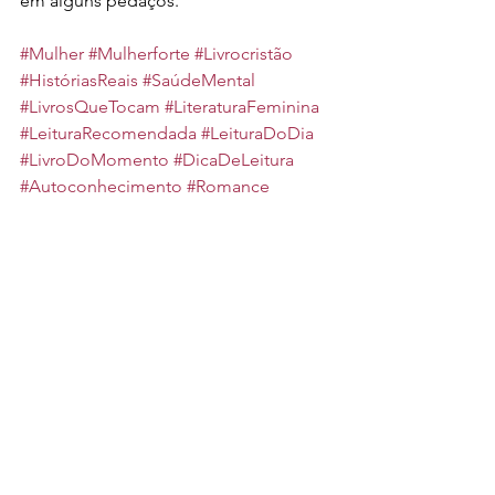
em alguns pedaços.
#Mulher
#Mulherforte
#Livrocristão
#HistóriasReais
#SaúdeMental
#LivrosQueTocam
#LiteraturaFeminina
#LeituraRecomendada
#LeituraDoDia
#LivroDoMomento
#DicaDeLeitura
#Autoconhecimento
#Romance