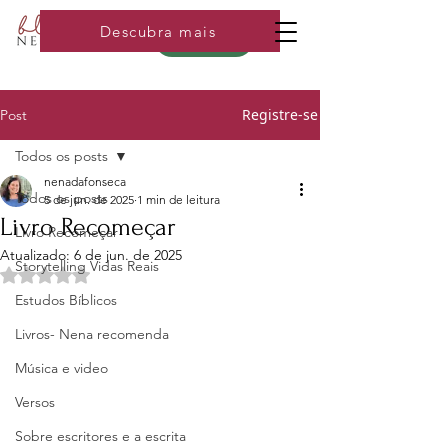
Descubra mais
Loja
Registre-se
Post
Todos os posts
nenadafonseca
Todos os posts
5 de jun. de 2025
1 min de leitura
Livro Recomeçar
Livro Recomeçar
Atualizado:
6 de jun. de 2025
Storytelling Vidas Reais
Avaliado com NaN de 5 estrelas.
Estudos Bíblicos
Livros- Nena recomenda
Música e video
Versos
Sobre escritores e a escrita