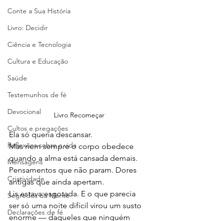
Conte a Sua História
Livro: Decidir
Ciência e Tecnologia
Cultura e Educação
Saúde
Testemunhos de fé
Devocional
Livro Recomeçar
Cultos e pregações
Ela só queria descansar.
Reflexões sobre a vida
Mas nem sempre o corpo obedece 
quando a alma está cansada demais.
Mensagens
Pensamentos que não param. Dores 
Criatividade
antigas que ainda apertam.
Lis estava esgotada. E o que parecia 
Segredos da Mente
ser só uma noite difícil virou um susto 
Declarações de fé
enorme — daqueles que ninguém 