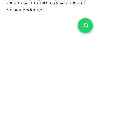
Recomeçar impresso, peça e receba 
em seu endereço
Compartilhar e contribuir
romance
escolhas da vida
história de superação
amigas para sempre
pedido de ajuda
Livro Recomeçar