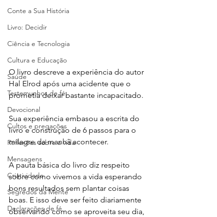
Conte a Sua História
Livro: Decidir
Ciência e Tecnologia
Cultura e Educação
O livro descreve a experiência do autor 
Saúde
Hal Elrod após uma acidente que o 
Testemunhos de fé
prometia deixar bastante incapacitado. 
Devocional
Sua experiência embasou a escrita do 
Cultos e pregações
livro e construção de 6 passos para o 
milagre da manhã acontecer.
Reflexões sobre a vida
Mensagens
A pauta básica do livro diz respeito 
Criatividade
sobre como vivemos a vida esperando 
bons resultados sem plantar coisas 
Segredos da Mente
boas. E isso deve ser feito diariamente 
Declarações de fé
observando como se aproveita seu dia, 