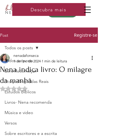
Descubra mais
Loja
Registre-se
Post
Todos os posts
nenadafonseca
Todos os posts
1 de fev. de 2024
1 min de leitura
Nena indica livro: O milagre
Livro Recomeçar
da manhã
Storytelling Vidas Reais
Avaliado com NaN de 5 estrelas.
Estudos Bíblicos
Livros- Nena recomenda
Música e video
Versos
Sobre escritores e a escrita