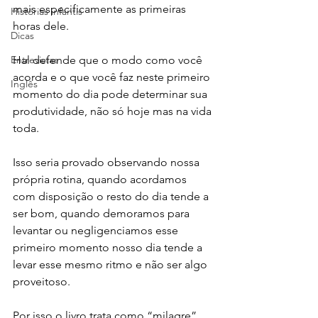
mais especificamente as primeiras 
Histórias infantis
horas dele. 
Dicas
Entrevistas
Hal defende que o modo como você 
acorda e o que você faz neste primeiro 
Inglês
momento do dia pode determinar sua 
produtividade, não só hoje mas na vida 
toda. 
Isso seria provado observando nossa 
própria rotina, quando acordamos 
com disposição o resto do dia tende a 
ser bom, quando demoramos para 
levantar ou negligenciamos esse 
primeiro momento nosso dia tende a 
levar esse mesmo ritmo e não ser algo 
proveitoso.
Por isso o livro trata como “milagre” 