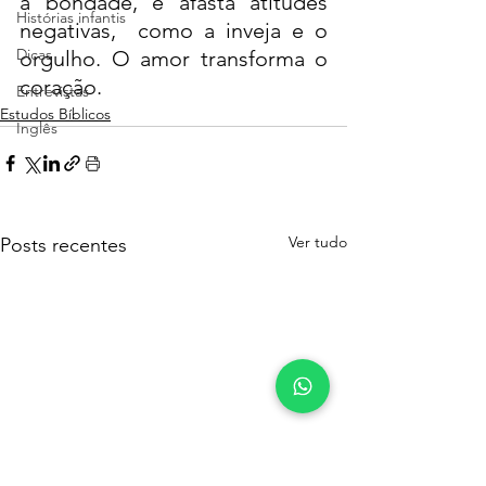
a bondade, e afasta atitudes 
Histórias infantis
negativas,  como a inveja e o 
Dicas
orgulho. O amor transforma o 
coração.
Entrevistas
Estudos Bíblicos
Inglês
Ver tudo
Posts recentes