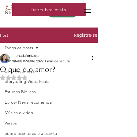
Descubra mais
Loja
Registre-se
Post
Todos os posts
nenadafonseca
Todos os posts
29 de nov. de 2022
1 min de leitura
O que é o amor?
Livro Recomeçar
Avaliado com NaN de 5 estrelas.
Storytelling Vidas Reais
Estudos Bíblicos
Livros- Nena recomenda
Música e video
Versos
Sobre escritores e a escrita