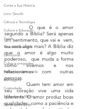
Conte a Sua História
Livro: Decidir
Ciência e Tecnologia
O que é o amor 
Cultura e Educação
segundo a Bíblia? Será apenas 
Saúde
um sentimento, que vai e  vem, 
ou será algo mais? A Bíblia diz 
Testemunhos de fé
que o amor é algo muito 
Devocional
poderoso,  que muda a forma 
Cultos e pregações
como vivemos e nos 
relacionamos com outras 
Reflexões sobre a vida
pessoas.
Mensagens
Quem tem amor em 
Criatividade
seu coração vive uma vida 
diferente. O amor produz boas  
Segredos da Mente
qualidades, como a paciência e 
Declarações de fé