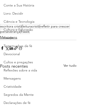
Conte a Sua História
Livro: Decidir
Ciência e Tecnologia
escritora cristã
leituracristã
refletir para crescer
Cultura e Educação
perseverança
frases
Mensagens
Saúde
Testemunhos de fé
Devocional
Cultos e pregações
Ver tudo
Posts recentes
Reflexões sobre a vida
Mensagens
Criatividade
Segredos da Mente
Declarações de fé