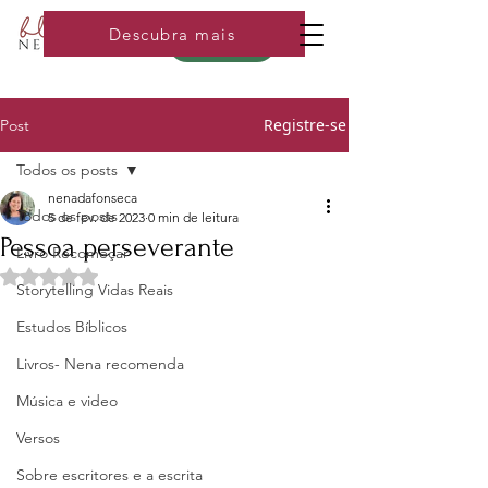
Descubra mais
Loja
Registre-se
Post
Todos os posts
nenadafonseca
Todos os posts
5 de fev. de 2023
0 min de leitura
Pessoa perseverante
Livro Recomeçar
Avaliado com NaN de 5 estrelas.
Storytelling Vidas Reais
Estudos Bíblicos
Livros- Nena recomenda
Música e video
Versos
Sobre escritores e a escrita