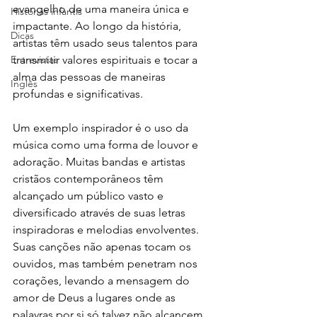
evangelho de uma maneira única e 
Histórias infantis
impactante. Ao longo da história, 
Dicas
artistas têm usado seus talentos para 
Entrevistas
transmitir valores espirituais e tocar a 
alma das pessoas de maneiras 
Inglês
profundas e significativas.
Um exemplo inspirador é o uso da 
música como uma forma de louvor e 
adoração. Muitas bandas e artistas 
cristãos contemporâneos têm 
alcançado um público vasto e 
diversificado através de suas letras 
inspiradoras e melodias envolventes. 
Suas canções não apenas tocam os 
ouvidos, mas também penetram nos 
corações, levando a mensagem do 
amor de Deus a lugares onde as 
palavras por si só talvez não alcancem.