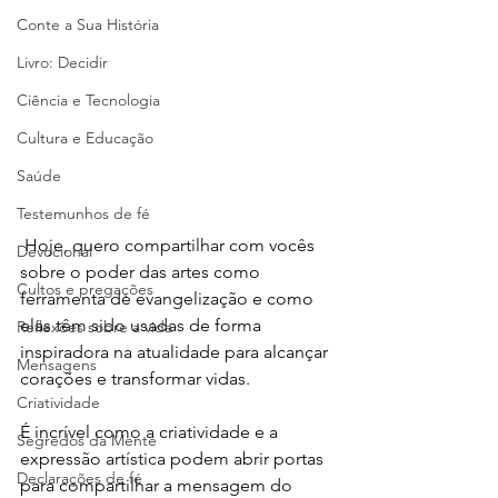
Conte a Sua História
Livro: Decidir
Ciência e Tecnologia
Cultura e Educação
Saúde
Testemunhos de fé
Hoje, quero compartilhar com vocês 
Devocional
sobre o poder das artes como 
Cultos e pregações
ferramenta de evangelização e como 
elas têm sido usadas de forma 
Reflexões sobre a vida
inspiradora na atualidade para alcançar 
Mensagens
corações e transformar vidas.
Criatividade
É incrível como a criatividade e a 
Segredos da Mente
expressão artística podem abrir portas 
Declarações de fé
para compartilhar a mensagem do 