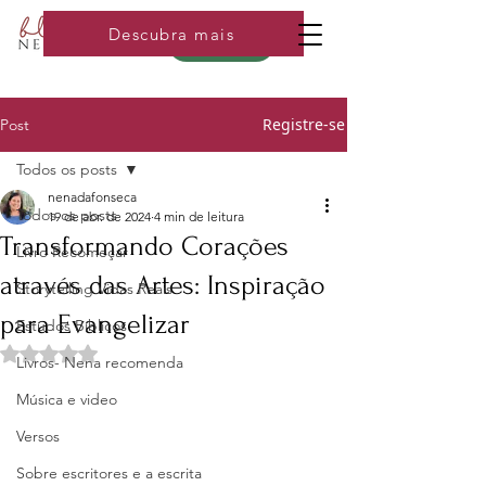
Descubra mais
Loja
Registre-se
Post
Todos os posts
nenadafonseca
Todos os posts
19 de abr. de 2024
4 min de leitura
Transformando Corações
Livro Recomeçar
através das Artes: Inspiração
Storytelling Vidas Reais
para Evangelizar
Estudos Bíblicos
Avaliado com NaN de 5 estrelas.
Livros- Nena recomenda
Música e video
Versos
Sobre escritores e a escrita