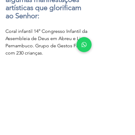
artísticas que glorificam 
ao Senhor:
Coral infantil 14° Congresso Infantil da 
Assembleia de Deus em Abreu e Lima, 
Pernambuco. Grupo de Gestos Fixo 
com 230 crianças.
https://www.youtube.com/watch?
v=OE3HvgiXlWg
Ministério de Dança Além do Véu