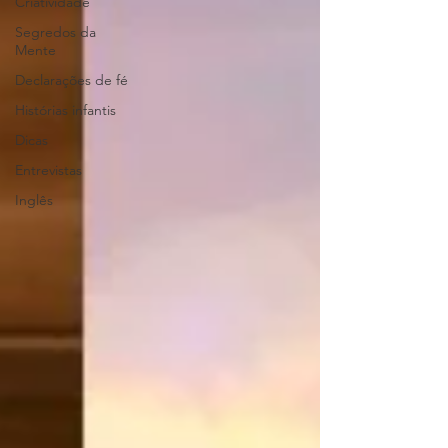
Criatividade
Segredos da
Mente
Declarações de fé
Histórias infantis
Dicas
Entrevistas
Inglês