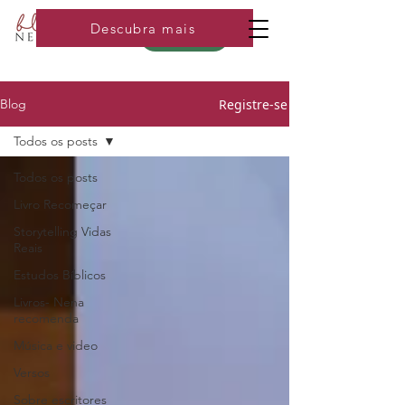
Descubra mais
Loja
Registre-se
Blog
Todos os posts
Todos os posts
Livro Recomeçar
Storytelling Vidas
Reais
Estudos Bíblicos
Livros- Nena
recomenda
Música e video
Versos
Sobre escritores