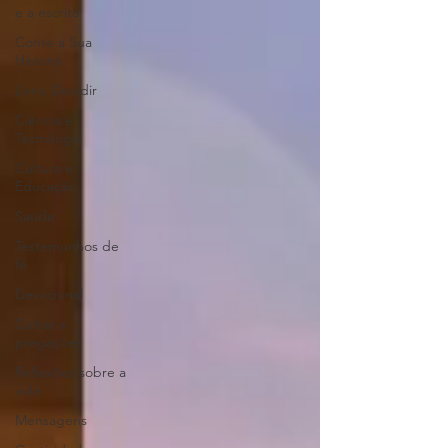
e a escrita
Conte a Sua
História
Livro: Decidir
Ciência e
Tecnologia
Cultura e
Educação
Saúde
Testemunhos de
fé
Devocional
Cultos e
pregações
Reflexões sobre a
vida
Mensagens