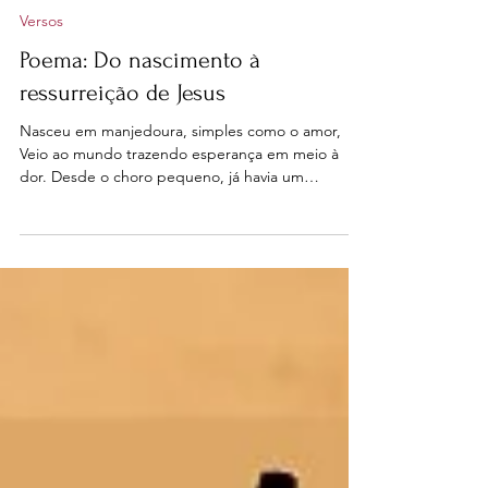
nenadafonseca
16 de dez. de 2025
2 min de leitura
Versos
Poema: Do nascimento à
ressurreição de Jesus
Nasceu em manjedoura, simples como o amor,
Veio ao mundo trazendo esperança em meio à
dor. Desde o choro pequeno, já havia um
propósito, Entre palhas e silêncio, começava o
plano eterno.