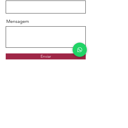
Mensagem
Enviar
Nena Fonseca
nenadafonseca@gmail.com
©2022 by Nena Fonseca. Made with ❤️ by Let's Go.