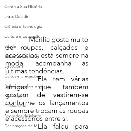
Conte a Sua História
Livro: Decidir
Ciência e Tecnologia
Cultura e Educação
Marília gosta muito 
de roupas, calçados e 
Saúde
acessórios, está sempre na 
Testemunhos de fé
moda, acompanha as 
Devocional
últimas tendências.
Cultos e pregações
Ela tem várias 
amigas que também 
Reflexões sobre a vida
gostam de vestirem-se 
Mensagens
conforme os lançamentos 
Criatividade
e sempre trocam as roupas 
Segredos da Mente
e acessórios entre si.
Ela falou para 
Declarações de fé