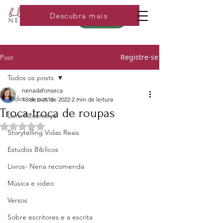
Descubra mais
Loja
Registre-se
Post
Todos os posts
nenadafonseca
Todos os posts
13 de out. de 2022
2 min de leitura
Troca-troca de roupas
Livro Recomeçar
Avaliado com NaN de 5 estrelas.
Storytelling Vidas Reais
Estudos Bíblicos
Livros- Nena recomenda
Música e video
Versos
Sobre escritores e a escrita