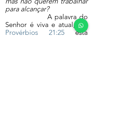
mas não querem trabalhar 
para alcançar?
                A palavra do 
Senhor é viva e atual, em 
Provérbios 21:25
 está 
escrito:
O desejo do 
preguiçoso o mata; 
porque as suas mãos 
recusam-se a trabalhar.   
Ver tudo
Posts recentes