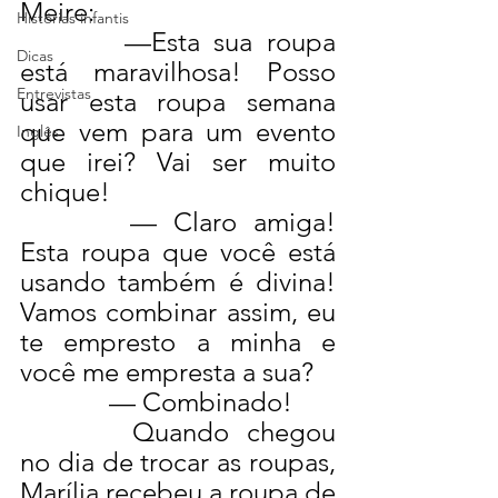
Meire:
Histórias infantis
—Esta sua roupa 
Dicas
está maravilhosa! Posso 
Entrevistas
usar esta roupa semana 
que vem para um evento 
Inglês
que irei? Vai ser muito 
chique!
— Claro amiga! 
Esta roupa que você está 
usando também é divina! 
Vamos combinar assim, eu 
te empresto a minha e 
você me empresta a sua?
— Combinado!
Quando chegou 
no dia de trocar as roupas, 
Marília recebeu a roupa de 